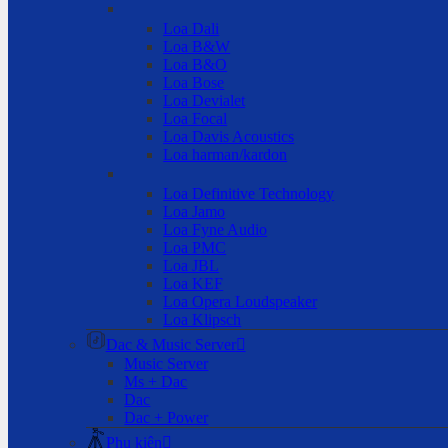
Loa Dali
Loa B&W
Loa B&O
Loa Bose
Loa Devialet
Loa Focal
Loa Davis Acoustics
Loa harman/kardon
Loa Definitive Technology
Loa Jamo
Loa Fyne Audio
Loa PMC
Loa JBL
Loa KEF
Loa Opera Loudspeaker
Loa Klipsch
Dac & Music Server
Music Server
Ms + Dac
Dac
Dac + Power
Phụ kiện