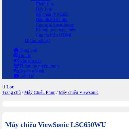
Chân Loa
Dây Loa
Bộ quản lý nguồn
Đầu phát HD 4K
Control4 Smarthome
Khung treo máy chiếu
Cáp tín hiệu HDMI
Dự án nổi bật
Trang chủ
Tin tức
Khuyến mãi
Thông tin tuyển dụng
Dự án nổi bật
Liên Hệ
Lọc
Trang chủ
/
Máy Chiếu Phim
/
Máy chiếu Viewsonic
Máy chiếu ViewSonic LSC650WU