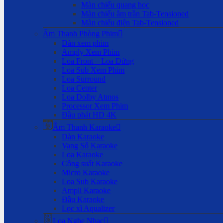
Màn chiếu quang học
Màn chiếu âm trần Tab-Tensioned
Màn chiếu điện Tab-Tensioned
Âm Thanh Phòng Phim
Dàn xem phim
Amply Xem Phim
Loa Front – Loa Đứng
Loa Sub Xem Phim
Loa Surround
Loa Center
Loa Dolby Atmos
Processor Xem Phim
Đầu phát HD 4K
Âm Thanh Karaoke
Dàn Karaoke
Vang Số Karaoke
Loa Karaoke
Công suất Karaoke
Micro Karaoke
Loa Sub Karaoke
Ampli Karaoke
Đầu Karaoke
Lọc xì Aqualizer
Loa Nghe Nhạc