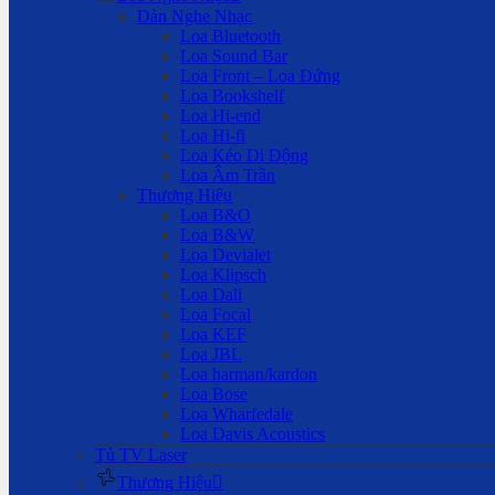
Dàn Nghe Nhạc
Loa Bluetooth
Loa Sound Bar
Loa Front – Loa Đứng
Loa Bookshelf
Loa Hi-end
Loa Hi-fi
Loa Kéo Di Động
Loa Âm Trần
Thương Hiệu
Loa B&O
Loa B&W
Loa Devialet
Loa Klipsch
Loa Dali
Loa Focal
Loa KEF
Loa JBL
Loa harman/kardon
Loa Bose
Loa Wharfedale
Loa Davis Acoustics
Tủ TV Laser
Thương Hiệu