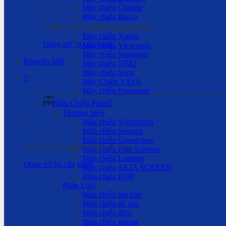
Máy chiếu Christie
Máy chiếu Barco
Chưa có sản phẩm trong giỏ hàng.
Máy chiếu Xgimi
Quay trở lại cửa hàng
Máy chiếu Viewsonic
Máy chiếu Samsung
Khuyến Mãi
Máy chiếu SIM2
Máy chiếu Sony
Máy Chiếu VAVA
Giỏ hàng
Máy chiếu Panasonic
Màn Chiếu Phim
Thương hiệu
Màn chiếu Vividstorm
Màn chiếu Seemax
Màn chiếu Grandview
Chưa có sản phẩm trong giỏ hàng.
Màn chiếu Elite Screens
Màn chiếu Lumene
Quay trở lại cửa hàng
Màn chiếu AKIA SCREEN
Màn chiếu DNP
Phân Loại
Màn chiếu âm trần
Màn chiếu để sàn
Màn chiếu điện
Màn chiếu khung