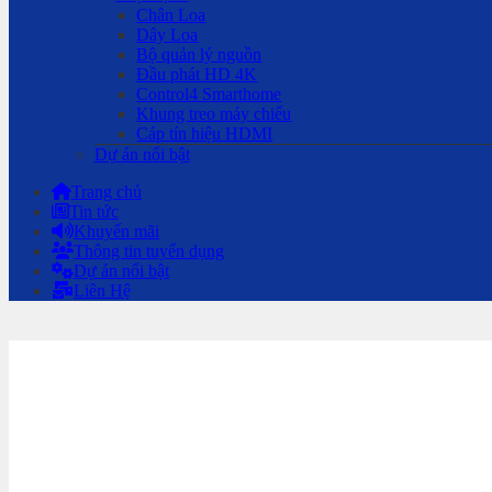
Chân Loa
Dây Loa
Bộ quản lý nguồn
Đầu phát HD 4K
Control4 Smarthome
Khung treo máy chiếu
Cáp tín hiệu HDMI
Dự án nổi bật
Trang chủ
Tin tức
Khuyến mãi
Thông tin tuyển dụng
Dự án nổi bật
Liên Hệ