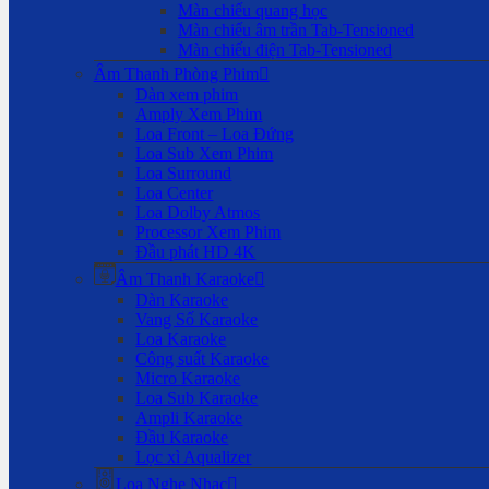
Màn chiếu quang học
Màn chiếu âm trần Tab-Tensioned
Màn chiếu điện Tab-Tensioned
Âm Thanh Phòng Phim
Dàn xem phim
Amply Xem Phim
Loa Front – Loa Đứng
Loa Sub Xem Phim
Loa Surround
Loa Center
Loa Dolby Atmos
Processor Xem Phim
Đầu phát HD 4K
Âm Thanh Karaoke
Dàn Karaoke
Vang Số Karaoke
Loa Karaoke
Công suất Karaoke
Micro Karaoke
Loa Sub Karaoke
Ampli Karaoke
Đầu Karaoke
Lọc xì Aqualizer
Loa Nghe Nhạc