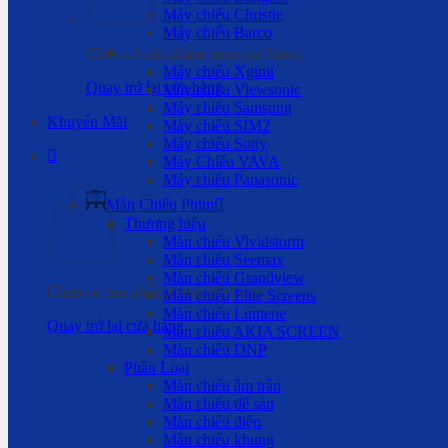
Máy chiếu Christie
Máy chiếu Barco
Chưa có sản phẩm trong giỏ hàng.
Máy chiếu Xgimi
Quay trở lại cửa hàng
Máy chiếu Viewsonic
Máy chiếu Samsung
Khuyến Mãi
Máy chiếu SIM2
Máy chiếu Sony
Máy Chiếu VAVA
Giỏ hàng
Máy chiếu Panasonic
Màn Chiếu Phim
Thương hiệu
Màn chiếu Vividstorm
Màn chiếu Seemax
Màn chiếu Grandview
Chưa có sản phẩm trong giỏ hàng.
Màn chiếu Elite Screens
Màn chiếu Lumene
Quay trở lại cửa hàng
Màn chiếu AKIA SCREEN
Màn chiếu DNP
Phân Loại
Màn chiếu âm trần
Màn chiếu để sàn
Màn chiếu điện
Màn chiếu khung