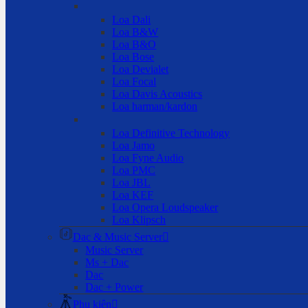
Loa Dali
Loa B&W
Loa B&O
Loa Bose
Loa Devialet
Loa Focal
Loa Davis Acoustics
Loa harman/kardon
Loa Definitive Technology
Loa Jamo
Loa Fyne Audio
Loa PMC
Loa JBL
Loa KEF
Loa Opera Loudspeaker
Loa Klipsch
Dac & Music Server
Music Server
Ms + Dac
Dac
Dac + Power
Phụ kiện