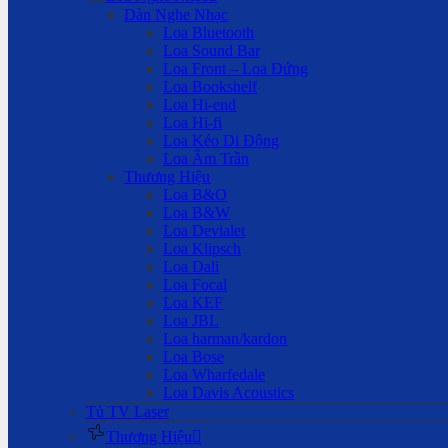
Dàn Nghe Nhạc
Loa Bluetooth
Loa Sound Bar
Loa Front – Loa Đứng
Loa Bookshelf
Loa Hi-end
Loa Hi-fi
Loa Kéo Di Động
Loa Âm Trần
Thương Hiệu
Loa B&O
Loa B&W
Loa Devialet
Loa Klipsch
Loa Dali
Loa Focal
Loa KEF
Loa JBL
Loa harman/kardon
Loa Bose
Loa Wharfedale
Loa Davis Acoustics
Tủ TV Laser
Thương Hiệu