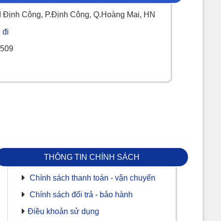
Định Công, P.Định Công, Q.Hoàng Mai, HN
 có thể sử dụng thiết bị trong thời gian dài mà không
 đi
.509
. Đây cũng là yếu tố được nhiều người tiêu dùng cân
umens trở lên, máy chiếu có thể đáp ứng tốt trong các
trên màn hình là yếu tố cần thiết.
THÔNG TIN CHÍNH SÁCH
Chính sách thanh toán - vận chuyển
Chính sách đổi trả - bảo hành
Điều khoản sử dụng
 Điều này đặc biệt hữu ích cho những người thường