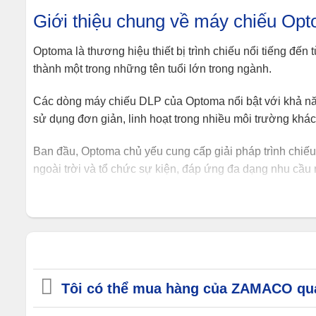
Giới thiệu chung về máy chiếu Op
Optoma là thương hiệu thiết bị trình chiếu nổi tiếng đ
thành một trong những tên tuổi lớn trong ngành.
Các dòng máy chiếu DLP của Optoma nổi bật với khả năn
sử dụng đơn giản, linh hoạt trong nhiều môi trường khá
Ban đầu, Optoma chủ yếu cung cấp giải pháp trình chiếu
ngoài trời và tổ chức sự kiện, đáp ứng đa dạng nhu cầu
Tại Việt Nam, máy chiếu Optoma được đánh giá cao nhờ 
học và hộ gia đình đã giúp thương hiệu này nhanh chóng
Ngoài sản phẩm tốt, Optoma còn được ghi nhận bởi chính
Ưu điểm nổi bật của máy chiếu O
Tôi có thể mua hàng của ZAMACO qu
Máy chiếu Optoma sở hữu nhiều ưu điểm nổi bật khiến c