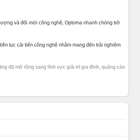
ất lượng và đổi mới công nghệ, Optoma nhanh chóng trở
iên tục cải tiến công nghệ nhằm mang đến trải nghiệm
g đã mở rộng sang lĩnh vực giải trí gia đình, quảng cáo
ụng máy chiếu ngày càng tăng tại doanh nghiệp, trường
 phân phối chính hãng.
sản phẩm trình chiếu chất lượng.