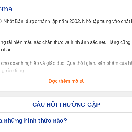
toma
ến từ Nhật Bản, được thành lập năm 2002. Nhờ tập trung vào ch
g tái hiện màu sắc chân thực và hình ảnh sắc nét. Hãng cũng l
c nhau.
 cho doanh nghiệp và giáo dục. Qua thời gian, sản phẩm của hãn
 người dùng.
Đọc thêm mô tả
độ bền, chất lượng hình ảnh và mức giá hợp lý. Nhu cầu sử d
 chiếm được lòng tin của người tiêu dùng.
CÂU HỎI THƯỜNG GẶP
 sách bảo hành rõ ràng và dịch vụ hậu mãi tận tâm từ các nhà
ptoma
a những hình thức nào?
húng trở thành lựa chọn hoàn hảo cho những ai đang tìm kiếm 