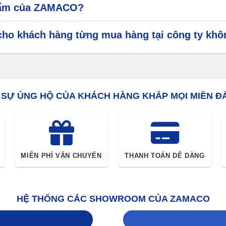
phẩm của ZAMACO?
chính là
chất lượng hình ảnh sắc nét
với khả năng hỗ trợ độ p
cho khách hàng từng mua hàng tại công ty kh
giúp tạo ra hình ảnh rõ ràng và sắc nét. Công nghệ này cho ph
 SỰ ỦNG HỘ CỦA KHÁCH HÀNG KHẮP MỌI MIỀN Đ
ầu hết các model của Optoma đều có độ sáng cao, giúp trình ch
hạt hay khó nhìn thấy.
MIỄN PHÍ VẬN CHUYỂN
THANH TOÁN DỄ DÀNG
trải nghiệm người dùng. Những dòng máy chiếu mới nhất của h
cho người xem.
HỆ THỐNG CÁC SHOWROOM CỦA ZAMACO
gười dùng thưởng thức phim ảnh và trò chơi theo cách sinh động 