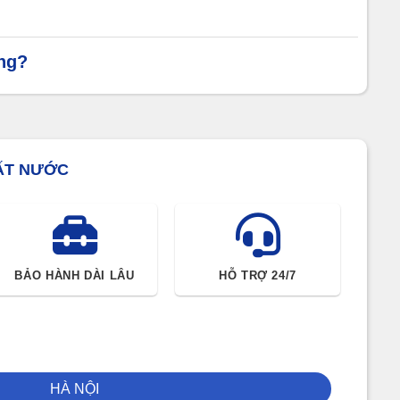
hân giải cao như Full HD và 4K, giúp tái hiện chi tiết
ông?
ép tái hiện màu sắc một cách sống động và tự nhiên,
ẤT NƯỚC
iếu tốt ngay cả trong không gian có ánh sáng mạnh.
BẢO HÀNH DÀI LÂU
HỖ TRỢ 24/7
ọ tích hợp công nghệ HDR, giúp tối ưu hóa độ tương
hơn, tăng thêm trải nghiệm giải trí tại nhà.
HÀ NỘI