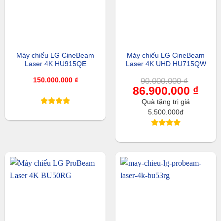
Máy chiếu LG CineBeam
Máy chiếu LG CineBeam
Laser 4K HU915QE
Laser 4K UHD HU715QW
150.000.000
₫
90.000.000
₫
Giá
86.900.000
₫
Giá
gốc
hiện
là:
tại
Quà tặng trị giá
90.000.000 ₫.
là:
5.500.000đ
86.900