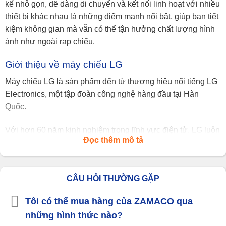
kế nhỏ gọn, dễ dàng di chuyển và kết nối linh hoạt với nhiều
thiết bị khác nhau là những điểm mạnh nổi bật, giúp bạn tiết
kiệm không gian mà vẫn có thể tận hưởng chất lượng hình
ảnh như ngoài rạp chiếu.
Giới thiệu về máy chiếu LG
Máy chiếu LG là sản phẩm đến từ thương hiệu nổi tiếng LG
Electronics, một tập đoàn công nghệ hàng đầu tại Hàn
Quốc.
Với hơn 60 năm kinh nghiệm trong lĩnh vực điện tử, LG luôn
Đọc thêm mô tả
mang đến những sản phẩm chất lượng cao, ứng dụng công
nghệ tiên tiến, đáp ứng nhu cầu đa dạng của người tiêu
dùng.
CÂU HỎI THƯỜNG GẶP
Máy chiếu LG kế thừa những ưu điểm này, không chỉ nổi bật
Tôi có thể mua hàng của ZAMACO qua
với khả năng chiếu hình ảnh sắc nét mà còn với thiết kế
những hình thức nào?
thông minh, dễ sử dụng và độ bền cao.