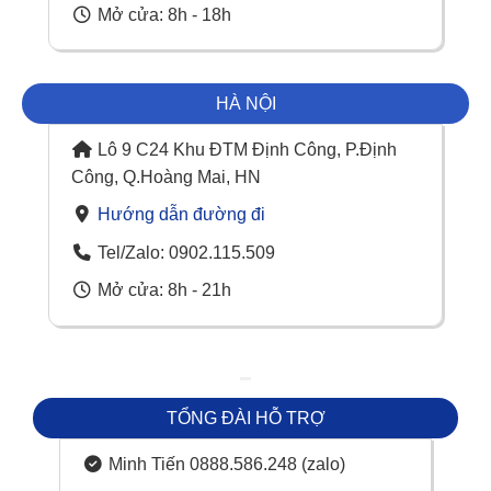
Mở cửa: 8h - 18h
Công Nghệ 4K UHD
Máy chiếu LG 4K sử dụng công nghệ 4K UHD (Ultra High
Definition) cho phép hiển thị hình ảnh với độ phân giải 3840
HÀ NỘI
x 2160 pixels, giúp mang đến hình ảnh sắc nét, chi tiết và rõ
ràng. Với công nghệ này, người dùng sẽ trải nghiệm một thế
Lô 9 C24 Khu ĐTM Định Công, P.Định
giới hình ảnh đầy sống động, sắc nét gấp bốn lần so với
Công, Q.Hoàng Mai, HN
Full HD thông thường.
Hướng dẫn đường đi
Công Nghệ DLP
Tel/Zalo: 0902.115.509
DLP (Digital Light Processing) là một công nghệ nổi bật
Mở cửa: 8h - 21h
trong máy chiếu LG, giúp tái tạo hình ảnh sắc nét, sống động
với độ sáng và độ tương phản cao. Máy chiếu LG sử dụng
DLP giúp tối ưu hóa việc chiếu hình ảnh lên màn hình lớn
mà vẫn giữ được độ sắc nét, không bị mờ hay nhòe.
TỔNG ĐÀI HỖ TRỢ
Công Nghệ Laser
Minh Tiến 0888.586.248 (zalo)
Một trong những công nghệ đáng chú ý trên các dòng máy