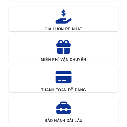
dàng mang theo trong các buổi thuyết trình hay các cuộc
họp.
Máy Chiếu LG Mini
GIÁ LUÔN RẺ NHẤT
Dòng máy chiếu mini của LG nổi bật với thiết kế nhỏ gọn, dễ
dàng mang theo bên mình. Máy chiếu mini này không chỉ
phục vụ cho các buổi hội họp hay thuyết trình mà còn là lựa
chọn lý tưởng cho các gia đình, khi bạn muốn biến không
gian sống thành một rạp chiếu phim mini ngay tại nhà.
MIỄN PHÍ VẬN CHUYỂN
Máy Chiếu LG 4K
Dành cho những tín đồ đam mê công nghệ hình ảnh sắc nét,
máy chiếu LG 4K mang đến trải nghiệm hình ảnh với độ
THANH TOÁN DỄ DÀNG
phân giải cực kỳ cao, giúp bạn thưởng thức những bộ phim
hay chương trình truyền hình với chất lượng hình ảnh tuyệt
vời.
BẢO HÀNH DÀI LÂU
Máy chiếu 4K của LG còn hỗ trợ nhiều tính năng kết nối