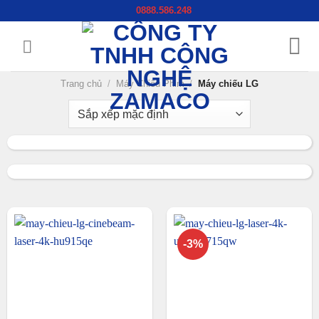
Chuyển
0888.586.248
đến
nội
dung
Trang chủ
/
Máy Chiếu Phim
/
Máy chiếu LG
-3%