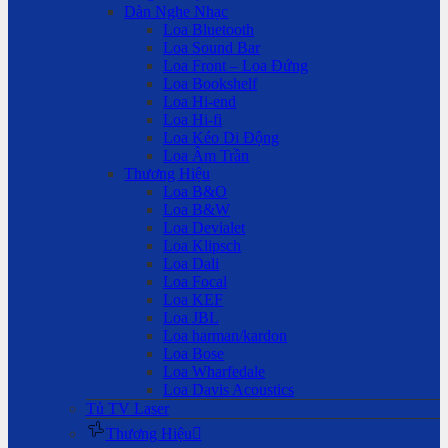
Dàn Nghe Nhạc
Loa Bluetooth
Loa Sound Bar
Loa Front – Loa Đứng
Loa Bookshelf
Loa Hi-end
Loa Hi-fi
Loa Kéo Di Động
Loa Âm Trần
Thương Hiệu
Loa B&O
Loa B&W
Loa Devialet
Loa Klipsch
Loa Dali
Loa Focal
Loa KEF
Loa JBL
Loa harman/kardon
Loa Bose
Loa Wharfedale
Loa Davis Acoustics
Tủ TV Laser
Thương Hiệu