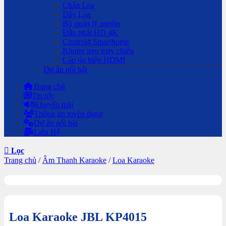
Chân Loa
Dây Loa
Bộ quản lý nguồn
Đầu phát HD 4K
Control4 Smarthome
Khung treo máy chiếu
Cáp tín hiệu HDMI
Dự án nổi bật
Trang chủ
Tin tức
Khuyến mãi
Thông tin tuyển dụng
Dự án nổi bật
Liên Hệ
Lọc
Trang chủ
/
Âm Thanh Karaoke
/
Loa Karaoke
Loa Karaoke JBL KP4015