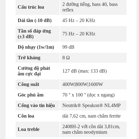
2 đường tiếng, bass 40, bass
Cấu trúc loa
reflex
Dải tần (-10 dB)
45 Hz – 20 KHz
Tần số đáp ứng
75 Hz – 20 KHz
(±3 dB)
Độ nhạy (1w/1m)
99 dB
Trở kháng
8 Ω
Cường độ phát
127 dB (max: 133 dB)
âm cực đại
Công suất
400W|800W|1600W
Góc phủ âm
70 ° x 100 ° (dọc x ngang)
Cổng vào tín hiệu
Neutrik® Speakon® NL4MP
Côn loa
dài 7,62 cm, nam châm ferrite
2408H-2 với côn dài 3,81cm,
Loa treble
nam châm neodymium