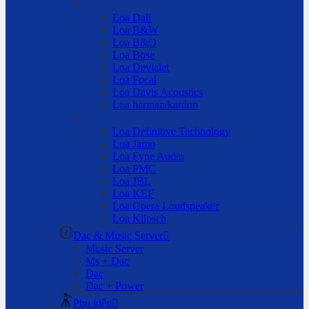
Loa Dali
Loa B&W
Loa B&O
Loa Bose
Loa Devialet
Loa Focal
Loa Davis Acoustics
Loa harman/kardon
Loa Definitive Technology
Loa Jamo
Loa Fyne Audio
Loa PMC
Loa JBL
Loa KEF
Loa Opera Loudspeaker
Loa Klipsch
Dac & Music Server
Music Server
Ms + Dac
Dac
Dac + Power
Phụ kiện