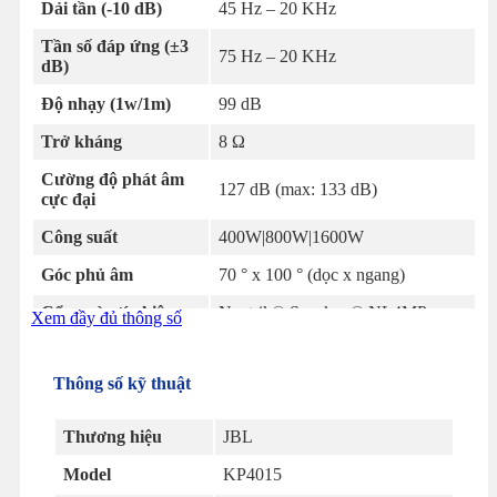
Dải tần (-10 dB)
45 Hz – 20 KHz
Tần số đáp ứng (±3
75 Hz – 20 KHz
dB)
Độ nhạy (1w/1m)
99 dB
Trở kháng
8 Ω
Cường độ phát âm
127 dB (max: 133 dB)
cực đại
Công suất
400W|800W|1600W
Góc phủ âm
70 ° x 100 ° (dọc x ngang)
Cổng vào tín hiệu
Neutrik® Speakon® NL4MP
Xem đầy đủ thông số
Côn loa
dài 7,62 cm, nam châm ferrite
Thông số kỹ thuật
2408H-2 với côn dài 3,81cm, nam
Loa treble
châm neodymium
Thương hiệu
JBL
Trọng lượng
23kg/chiếc
Model
KP4015