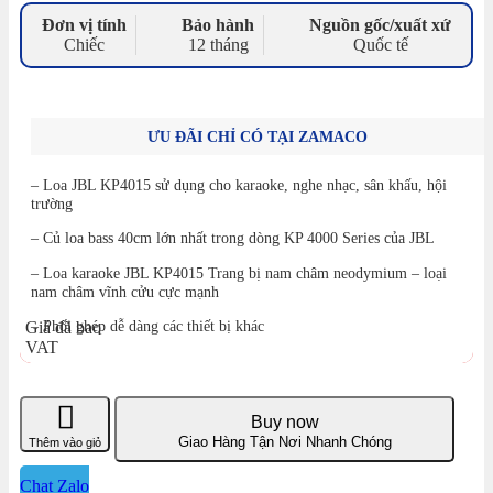
Đơn vị tính
Bảo hành
Nguồn gốc/xuất xứ
Chiếc
12 tháng
Quốc tế
ƯU ĐÃI CHỈ CÓ TẠI ZAMACO
– Loa JBL KP4015 sử dụng cho karaoke, nghe nhạc, sân khấu, hội
trường
– Củ loa bass 40cm lớn nhất trong dòng KP 4000 Series của JBL
– Loa karaoke JBL KP4015 Trang bị nam châm neodymium – loại
nam châm vĩnh cửu cực mạnh
– Phối ghép dễ dàng các thiết bị khác
Giá đã bao
VAT
Buy now
Giao Hàng Tận Nơi Nhanh Chóng
Thêm vào giỏ
Chat Zalo