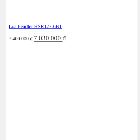
Loa Pearller HSR177-6BT
Giá
Giá
7.030.000
₫
7.400.000
₫
gốc
hiện
là:
tại
7.400.000 ₫.
là:
7.030.000 ₫.