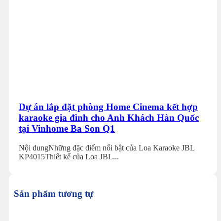
Dự án lắp đặt phòng Home Cinema kết hợp
karaoke gia đình cho Anh Khách Hàn Quốc
tại Vinhome Ba Son Q1
Nội dungNhững đặc điểm nổi bật của Loa Karaoke JBL
KP4015Thiết kế của Loa JBL...
Sản phẩm tương tự