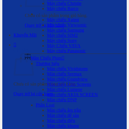
Máy chiếu Christie
Máy chiếu Barco
Chưa có sản phẩm trong giỏ hàng.
Máy chiếu Xgimi
Máy chiếu Viewsonic
Quay trở lại cửa hàng
Máy chiếu Samsung
Khuyến Mãi
Máy chiếu SIM2
Máy chiếu Sony
Máy Chiếu VAVA
Giỏ hàng
Máy chiếu Panasonic
Màn Chiếu Phim
Thương hiệu
Màn chiếu Vividstorm
Màn chiếu Seemax
Màn chiếu Grandview
Chưa có sản phẩm trong giỏ hàng.
Màn chiếu Elite Screens
Màn chiếu Lumene
Quay trở lại cửa hàng
Màn chiếu AKIA SCREEN
Màn chiếu DNP
Phân Loại
Màn chiếu âm trần
Màn chiếu để sàn
Màn chiếu điện
Màn chiếu khung