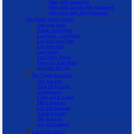
Màn chiếu quang học
Màn chiếu âm trần Tab-Tensioned
Màn chiếu điện Tab-Tensioned
Âm Thanh Phòng Phim
Dàn xem phim
Amply Xem Phim
Loa Front – Loa Đứng
Loa Sub Xem Phim
Loa Surround
Loa Center
Loa Dolby Atmos
Processor Xem Phim
Đầu phát HD 4K
Âm Thanh Karaoke
Dàn Karaoke
Vang Số Karaoke
Loa Karaoke
Công suất Karaoke
Micro Karaoke
Loa Sub Karaoke
Ampli Karaoke
Đầu Karaoke
Lọc xì Aqualizer
Loa Nghe Nhạc