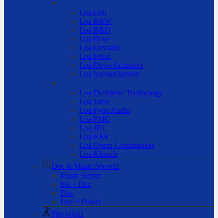
Loa Dali
Loa B&W
Loa B&O
Loa Bose
Loa Devialet
Loa Focal
Loa Davis Acoustics
Loa harman/kardon
Loa Definitive Technology
Loa Jamo
Loa Fyne Audio
Loa PMC
Loa JBL
Loa KEF
Loa Opera Loudspeaker
Loa Klipsch
Dac & Music Server
Music Server
Ms + Dac
Dac
Dac + Power
Phụ kiện