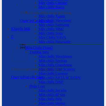
Máy chiếu Christie
Máy chiếu Barco
Chưa có sản phẩm trong giỏ hàng.
Máy chiếu Xgimi
Máy chiếu Viewsonic
Quay trở lại cửa hàng
Máy chiếu Samsung
Khuyến Mãi
Máy chiếu SIM2
Máy chiếu Sony
Máy Chiếu VAVA
Giỏ hàng
Máy chiếu Panasonic
Màn Chiếu Phim
Thương hiệu
Màn chiếu Vividstorm
Màn chiếu Seemax
Màn chiếu Grandview
Chưa có sản phẩm trong giỏ hàng.
Màn chiếu Elite Screens
Màn chiếu Lumene
Quay trở lại cửa hàng
Màn chiếu AKIA SCREEN
Màn chiếu DNP
Phân Loại
Màn chiếu âm trần
Màn chiếu để sàn
Màn chiếu điện
Màn chiếu khung