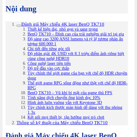
Nội dung
Đánh giá Máy chiếu 4K laser BenQ TK710
Thiết kế hiện đại, nhỏ gọn và sang trọng
BenQ TK710 – Đỉnh cao của trải nghiệm giải trí tại gia
Độ sáng cao 3200 ANSI lumens và tỷ lệ tương phản ấn
tượng 600.000:1
Chi tiết đến từng góc tối
Độ phân giải 4K UHD với 8.3 triệu điểm ảnh riêng biệt
cùng công nghệ HDR10
Công nghệ laser tiên tiến
Độ trễ đầu vào cực thấp
Tùy chỉnh thế giới game của bạn với chế độ HDR chuyên
dụng
Thế giới game RPG sống động như thật với chế độ HDR-
RPG
BenQ TK710 – Vũ khí bí mật của game thủ FPS
Tính năng dịch chuyển ống kính dọc 10%
Hình ảnh luôn vuông vắn với Keystone 3D
Tùy chỉnh kích thước màn hình dễ dàng với thu phóng
1,3x
Kết nối mọi thiết bị, tận hưởng mọi trò chơi
Thông số kỹ thuật của Máy chiếu BenQ TK710
Đánh giá Máy chiếu 4K laser BenQ