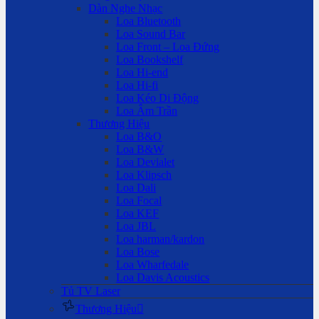
Dàn Nghe Nhạc
Loa Bluetooth
Loa Sound Bar
Loa Front – Loa Đứng
Loa Bookshelf
Loa Hi-end
Loa Hi-fi
Loa Kéo Di Động
Loa Âm Trần
Thương Hiệu
Loa B&O
Loa B&W
Loa Devialet
Loa Klipsch
Loa Dali
Loa Focal
Loa KEF
Loa JBL
Loa harman/kardon
Loa Bose
Loa Wharfedale
Loa Davis Acoustics
Tủ TV Laser
Thương Hiệu