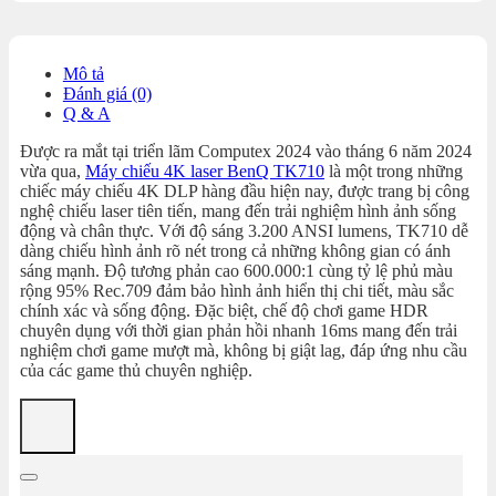
Mô tả
Đánh giá (0)
Q & A
Được ra mắt tại triển lãm Computex 2024 vào tháng 6 năm 2024
vừa qua,
Máy chiếu 4K laser BenQ TK710
là một trong những
chiếc máy chiếu 4K DLP hàng đầu hiện nay, được trang bị công
nghệ chiếu laser tiên tiến, mang đến trải nghiệm hình ảnh sống
động và chân thực. Với độ sáng 3.200 ANSI lumens, TK710 dễ
dàng chiếu hình ảnh rõ nét trong cả những không gian có ánh
sáng mạnh. Độ tương phản cao 600.000:1 cùng tỷ lệ phủ màu
rộng 95% Rec.709 đảm bảo hình ảnh hiển thị chi tiết, màu sắc
chính xác và sống động. Đặc biệt, chế độ chơi game HDR
chuyên dụng với thời gian phản hồi nhanh 16ms mang đến trải
nghiệm chơi game mượt mà, không bị giật lag, đáp ứng nhu cầu
của các game thủ chuyên nghiệp.