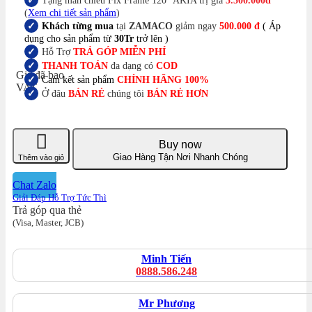
Tặng màn chiếu Fix Frame 120″ AKIA trị giá
5.500.000đ
(
Xem chi tiết sản phẩm
)
Khách từng mua
tại
ZAMACO
giảm ngay
500.000 đ
( Áp
dụng cho sản phẩm từ
30Tr
trở lên )
Hỗ Trợ
TRẢ GÓP MIỄN PHÍ
THANH TOÁN
đa dạng có
COD
Giá đã bao
Cam kết sản phẩm
CHÍNH HÃNG 100%
VAT
Ở đâu
BÁN RẺ
chúng tôi
BÁN RẺ HƠN
Buy now
Giao Hàng Tận Nơi Nhanh Chóng
Thêm vào giỏ
Chat Zalo
Giải Đáp Hỗ Trợ Tức Thì
Trả góp qua thẻ
(Visa, Master, JCB)
Minh Tiến
0888.586.248
Mr Phương