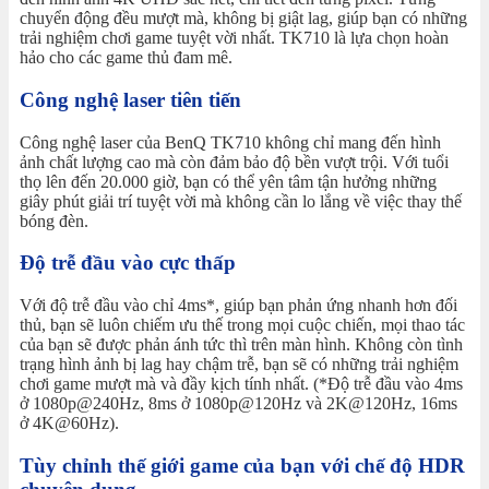
chuyển động đều mượt mà, không bị giật lag, giúp bạn có những
trải nghiệm chơi game tuyệt vời nhất. TK710 là lựa chọn hoàn
hảo cho các game thủ đam mê.
Công nghệ laser tiên tiến
Công nghệ laser của BenQ TK710 không chỉ mang đến hình
ảnh chất lượng cao mà còn đảm bảo độ bền vượt trội. Với tuổi
thọ lên đến 20.000 giờ, bạn có thể yên tâm tận hưởng những
giây phút giải trí tuyệt vời mà không cần lo lắng về việc thay thế
bóng đèn.
Độ trễ đầu vào cực thấp
Với độ trễ đầu vào chỉ 4ms*, giúp bạn phản ứng nhanh hơn đối
thủ, bạn sẽ luôn chiếm ưu thế trong mọi cuộc chiến, mọi thao tác
của bạn sẽ được phản ánh tức thì trên màn hình. Không còn tình
trạng hình ảnh bị lag hay chậm trễ, bạn sẽ có những trải nghiệm
chơi game mượt mà và đầy kịch tính nhất. (*Độ trễ đầu vào 4ms
ở 1080p@240Hz, 8ms ở 1080p@120Hz và 2K@120Hz, 16ms
ở 4K@60Hz).
Tùy chỉnh thế giới game của bạn với chế độ HDR