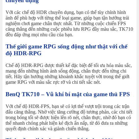
chuyên dụng
Với các chế độ HDR chuyên dụng, bạn có thể tùy chỉnh hình
ảnh để phù hợp với từng thể loại game, giúp bạn tận hưởng trải
nghiệm chơi game chân thực nhất. Từ những cuộc chiến FPS
căng thẳng đến những cuộc phiêu lưu RPG đầy màu sắc, TK710
đều đáp ứng mọi nhu cầu của bạn.
Thế giới game RPG sống động như thật với chế
độ HDR-RPG
Chế độ HDR-RPG được thiết kế đặc biệt để tối ưu hóa màu sắc,
mang đến những hình ảnh sống động, chân thực đến từng chi
tiết. Hãy tận hưởng những khoảnh khắc tuyệt vời trong thế giới
game RPG với màu sắc rực rỡ và chi tiết sắc nét.
BenQ TK710 – Vũ khí bí mật của game thủ FPS
Với chế độ HDR-FPS, bạn sẽ có lợi thế vượt trội trong các trận
đấu căng thẳng. Nhờ việc tăng cường độ tương phản, các chi tiết
trong bóng tối sẽ được hiện lên rõ nét, chân thực, nhờ đó bạn có
thể nhanh chóng phát hiện kẻ địch ẩn nấp, từ đó đưa ra những
quyết định chính xác và giành chiến thắng.