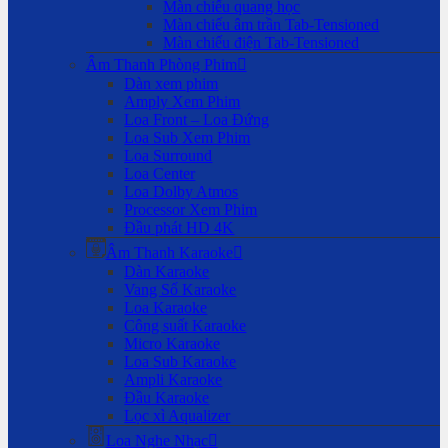
Màn chiếu quang học
Màn chiếu âm trần Tab-Tensioned
Màn chiếu điện Tab-Tensioned
Âm Thanh Phòng Phim
Dàn xem phim
Amply Xem Phim
Loa Front – Loa Đứng
Loa Sub Xem Phim
Loa Surround
Loa Center
Loa Dolby Atmos
Processor Xem Phim
Đầu phát HD 4K
Âm Thanh Karaoke
Dàn Karaoke
Vang Số Karaoke
Loa Karaoke
Công suất Karaoke
Micro Karaoke
Loa Sub Karaoke
Ampli Karaoke
Đầu Karaoke
Lọc xì Aqualizer
Loa Nghe Nhạc