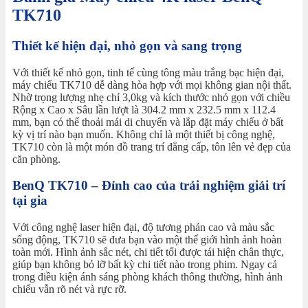
TK710
Thiết kế hiện đại, nhỏ gọn và sang trọng
Với thiết kế nhỏ gọn, tinh tế cùng tông màu trắng bạc hiện đại,
máy chiếu TK710 dễ dàng hòa hợp với mọi không gian nội thất.
Nhờ trọng lượng nhẹ chỉ 3,0kg và kích thước nhỏ gọn với chiều
Rộng x Cao x Sâu lần lượt là 304.2 mm x 232.5 mm x 112.4
mm, bạn có thể thoải mái di chuyển và lắp đặt máy chiếu ở bất
kỳ vị trí nào bạn muốn. Không chỉ là một thiết bị công nghệ,
TK710 còn là một món đồ trang trí đẳng cấp, tôn lên vẻ đẹp của
căn phòng.
BenQ TK710 – Đỉnh cao của trải nghiệm giải trí
tại gia
Với công nghệ laser hiện đại, độ tương phản cao và màu sắc
sống động, TK710 sẽ đưa bạn vào một thế giới hình ảnh hoàn
toàn mới. Hình ảnh sắc nét, chi tiết tối được tái hiện chân thực,
giúp bạn không bỏ lỡ bất kỳ chi tiết nào trong phim. Ngay cả
trong điều kiện ánh sáng phòng khách thông thường, hình ảnh
chiếu vẫn rõ nét và rực rỡ.