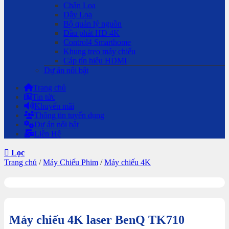
Chân Loa
Dây Loa
Bộ quản lý nguồn
Đầu phát HD 4K
Control4 Smarthome
Khung treo máy chiếu
Cáp tín hiệu HDMI
Dự án nổi bật
Trang chủ
Tin tức
Khuyến mãi
Thông tin tuyển dụng
Dự án nổi bật
Liên Hệ
Lọc
Trang chủ
/
Máy Chiếu Phim
/
Máy chiếu 4K
Máy chiếu 4K laser BenQ TK710