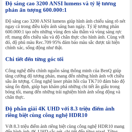
Độ sáng cao 3200 ANSI lumens và tỷ lệ tương
phản ấn tượng 600.000:1
Độ sáng cao 3200 ANSI lumens giúp hình ảnh chiếu sáng rõ nét
ngay cả trong điều kiện ánh sáng ban ngày. Tỷ lệ tương phản
600.000:1 tạo nên những vùng đen sâu thẳm và vùng sáng rực
rỡ, mang đến chiều sâu và độ chân thực cho hình ảnh. Cùng với
đó, độ phủ màu Rec.709 95% đảm bảo màu sắc được tái hiện
chính xác, sống động như thật.
Chi tiết đến từng góc tối
Công nghệ điều chỉnh nguồn sáng thông minh của BenQ giúp
tăng cường độ tương phản, mang đến những hình ảnh với chiều
sâu ấn tượng. Công nghệ laser phản hồi của TK710 đảm bảo độ
sáng ổn định, giúp bạn khám phá những chi tiết ẩn giấu trong
bóng tối, mang đến những trải nghiệm hình ảnh sống động và
chân thực.
Độ phân giải 4K UHD với 8.3 triệu điểm ảnh
riêng biệt cùng công nghệ HDR10
Với 8.3 triệu điểm ảnh riêng biệt cùng công nghệ HDR10 mang
đến hình ảnh 4K UHD sắc nét, chi tiết đến từng pixel. Từng