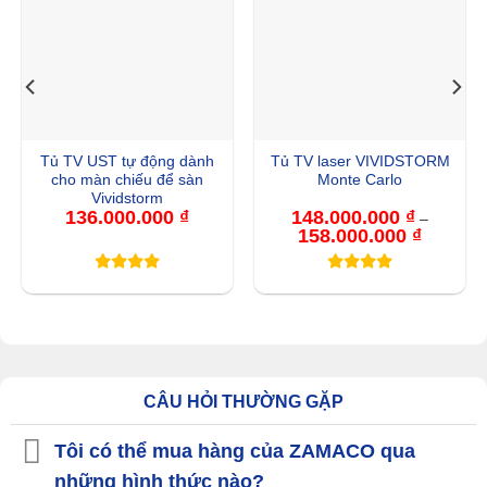
Tủ TV UST tự động dành
Tủ TV laser VIVIDSTORM
cho màn chiếu để sàn
Monte Carlo
Vividstorm
136.000.000
₫
148.000.000
₫
–
158.000.000
₫
Khoảng
giá:
từ
148.000.
đến
158.000.
CÂU HỎI THƯỜNG GẶP
Tôi có thể mua hàng của ZAMACO qua
những hình thức nào?