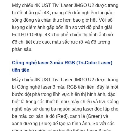
Máy chiếu 4K UST Tivi Laser JMGO U2 được trang
bị độ phân giải 4K, mang đến trải nghiệm thị giác
sống động và chân thực hơn bao giờ hết. Với số
lượng điểm ảnh gấp bốn lần so với độ phân giải
Full HD 1080p, 4K cho phép hiển thị hình ảnh với
độ chi tiết cực cao, màu sắc rực rỡ và độ tương
phản sâu.
Công nghệ laser 3 màu RGB (Tri-Color Laser)
tiên tiến
Máy chiếu 4K UST Tivi Laser JMGO U2 được trang
bị Công nghệ laser 3 màu RGB tiên tiến, đây là một
bước đột phá trong lĩnh vực hiển thị hình ảnh, đặc
biệt là trong các thiết bị như máy chiếu và tivi. Công
nghệ này sử dụng ba nguồn sáng laser độc lập cho
ba màu cơ bản là đỏ (Red), xanh lá (Green) và
xanh dương (Blue) để tạo ra hình ảnh. So với các
công nghệ chiếu sáng truyền thống, laser 3 màu