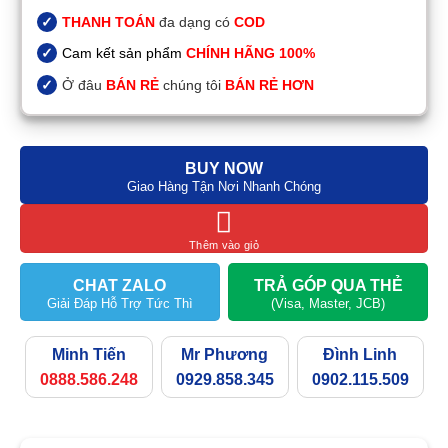
THANH TOÁN
đa dạng có
COD
Cam kết sản phẩm
CHÍNH HÃNG 100%
Ở đâu
BÁN RẺ
chúng tôi
BÁN RẺ HƠN
BUY NOW
Giao Hàng Tận Nơi Nhanh Chóng
Thêm vào giỏ
CHAT ZALO
TRẢ GÓP QUA THẺ
Giải Đáp Hỗ Trợ Tức Thì
(Visa, Master, JCB)
Minh Tiến
Mr Phương
Đình Linh
0888.586.248
0929.858.345
0902.115.509