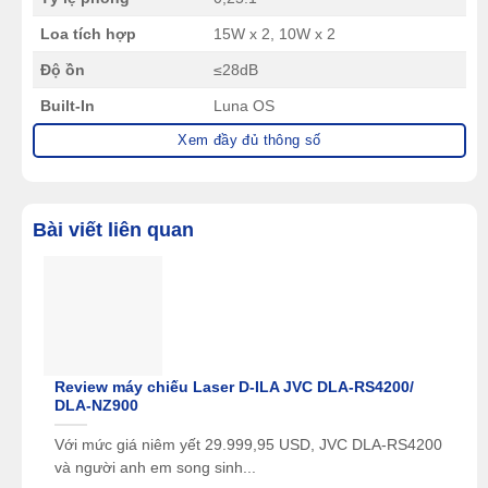
Loa tích hợp
15W x 2, 10W x 2
Độ ồn
≤28dB
Built-In
Luna OS
Xem đầy đủ thông số
Hỗ trợ công nghệ
Có
MEMC
Hỗ trợ chế độ xem
Có
3D
Bài viết liên quan
Wireless
Wifi 2.4 / 5GHZ
HDMI x 2 (ARC Supported), USB
Cổng kết nối
2.0 x 1, USB 3.0 x 1, Lan x 1, DC x
1
Trọng lượng
14,4 kg
Review máy chiếu Laser D-ILA JVC DLA-RS4200/
DLA-NZ900
Với mức giá niêm yết 29.999,95 USD, JVC DLA-RS4200
và người anh em song sinh...