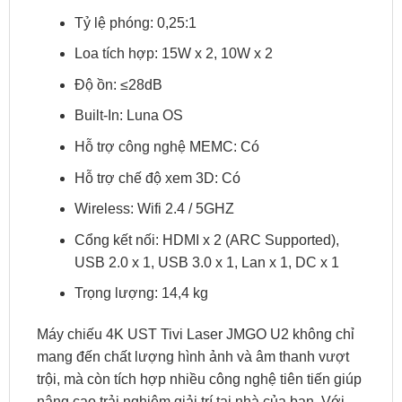
Tỷ lệ phóng: 0,25:1
Loa tích hợp: 15W x 2, 10W x 2
Độ ồn: ≤28dB
Built-In: Luna OS
Hỗ trợ công nghệ MEMC: Có
Hỗ trợ chế độ xem 3D: Có
Wireless: Wifi 2.4 / 5GHZ
Cổng kết nối: HDMI x 2 (ARC Supported),
USB 2.0 x 1, USB 3.0 x 1, Lan x 1, DC x 1
Trọng lượng: 14,4 kg
Máy chiếu 4K UST Tivi Laser JMGO U2 không chỉ
mang đến chất lượng hình ảnh và âm thanh vượt
trội, mà còn tích hợp nhiều công nghệ tiên tiến giúp
nâng cao trải nghiệm giải trí tại nhà của bạn. Với