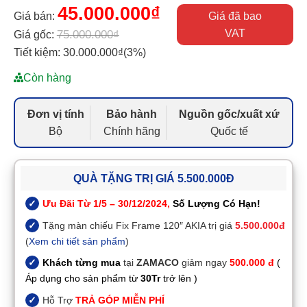
45.000.000
₫
Giá bán:
Giá đã bao
VAT
75.000.000
₫
Giá gốc:
Tiết kiệm:
30.000.000
₫
(3%)
Còn hàng
Đơn vị tính
Bảo hành
Nguồn gốc/xuất xứ
Bộ
Chính hãng
Quốc tế
QUÀ TẶNG TRỊ GIÁ 5.500.000Đ
Ưu Đãi Từ 1/5 – 30/12/2024,
Số Lượng Có Hạn!
Tặng màn chiếu Fix Frame 120″ AKIA trị giá
5.500.000đ
(
Xem chi tiết sản phẩm
)
Khách từng mua
tại
ZAMACO
giảm ngay
500.000 đ
(
Áp dụng cho sản phẩm từ
30Tr
trở lên )
Hỗ Trợ
TRẢ GÓP MIỄN PHÍ