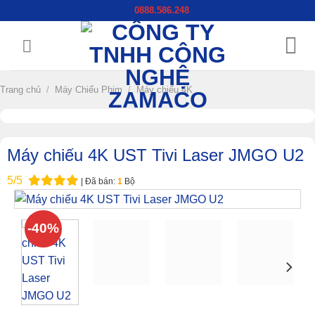
Chuyển
0888.586.248
đến
nội
dung
Trang chủ
/
Máy Chiếu Phim
/
Máy chiếu 4K
Máy chiếu 4K UST Tivi Laser JMGO U2
5/5
| Đã bán:
1
Bộ
-40%