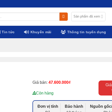
Sản phẩm đã xem
Tin tức
Khuyến mãi
Thông tin tuyển dụng
Giá bán:
47.600.000
₫
Giá
Còn hàng
Đơn vị tính
Bảo hành
Nguồn gốc/