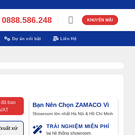
0888.586.248
KHUYẾN MÃI
Dự án nổi bật
Liên Hệ
 đã bao
Bạn Nên Chọn ZAMACO Vì
VAT
Showroom lớn nhất Hà Nội & Hồ Chí Minh
TRẢI NGHIỆM MIỄN PHÍ
xuất xứ
tại hệ thống showroom