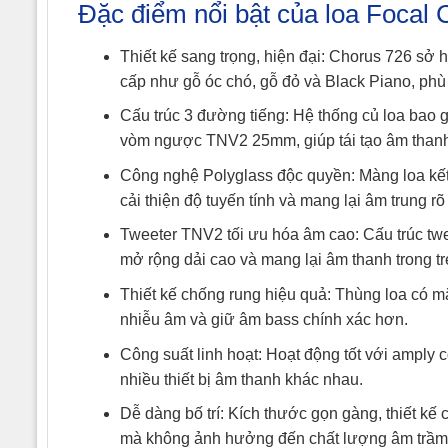
Đặc điểm nổi bật của loa Focal
Thiết kế sang trọng, hiện đại: Chorus 726 sở 
cấp như gỗ óc chó, gỗ đỏ và Black Piano, phù 
Cấu trúc 3 đường tiếng: Hệ thống củ loa bao 
vòm ngược TNV2 25mm, giúp tái tạo âm thanh c
Công nghệ Polyglass độc quyền: Màng loa kết 
cải thiện độ tuyến tính và mang lại âm trung r
Tweeter TNV2 tối ưu hóa âm cao: Cấu trúc twe
mở rộng dải cao và mang lại âm thanh trong tr
Thiết kế chống rung hiệu quả: Thùng loa có 
nhiễu âm và giữ âm bass chính xác hơn.
Công suất linh hoạt: Hoạt động tốt với amply
nhiều thiết bị âm thanh khác nhau.
Dễ dàng bố trí: Kích thước gọn gàng, thiết kế 
mà không ảnh hưởng đến chất lượng âm trầm