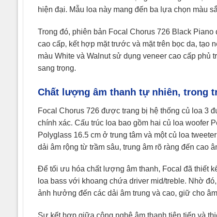
hiện đại. Mẫu loa này mang đến ba lựa chọn màu sắc
Trong đó, phiên bản Focal Chorus 726 Black Piano
cao cấp, kết hợp mặt trước và mặt trên bọc da, tạo 
màu White và Walnut sử dụng veneer cao cấp phủ tr
sang trọng.
Chất lượng âm thanh tự nhiên, trong t
Focal Chorus 726 được trang bị hệ thống củ loa 3 đư
chính xác. Cấu trúc loa bao gồm hai củ loa woofer Po
Polyglass 16.5 cm ở trung tâm và một củ loa tweete
dải âm rộng từ trầm sâu, trung âm rõ ràng đến cao âm
Để tối ưu hóa chất lượng âm thanh, Focal đã thiết 
loa bass với khoang chứa driver mid/treble. Nhờ đ
ảnh hưởng đến các dải âm trung và cao, giữ cho âm th
Sự kết hợp giữa công nghệ âm thanh tiên tiến và thi