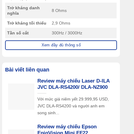
Trở kháng danh
8 Ohms
nghĩa
Trở kháng tối thiểu
2,9 Ohms
Tần số cắt
300Hz / 3000Hz
Công suất amply
Xem đầy đủ thông số
40 – 250W
khuyến nghị
Kết nối
2 cọc loa
Kích thước (R x C x
Bài viết liên quan
222 x 990 x 343mm
S)
Review máy chiếu Laser D-ILA
Trọng lượng
23,5kg
JVC DLA-RS4200/ DLA-NZ900
Với mức giá niêm yết 29.999,95 USD,
JVC DLA-RS4200 và người anh em
song sinh...
Review máy chiếu Epson
EpiqVision Mini EF22