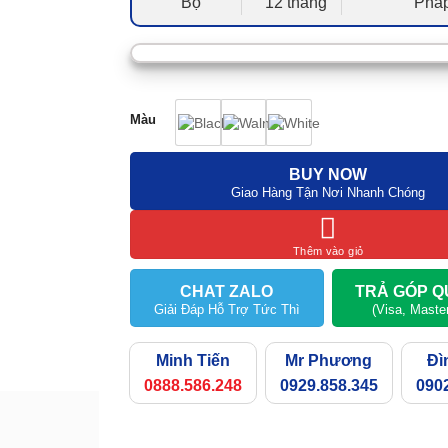
Bộ
12 tháng
Phá
Màu
BUY NOW
Giao Hàng Tận Nơi Nhanh Chóng
Thêm vào giỏ
CHAT ZALO
TRẢ GÓP Q
Giải Đáp Hỗ Trợ Tức Thì
(Visa, Maste
Minh Tiến
Mr Phương
Đì
0888.586.248
0929.858.345
0902