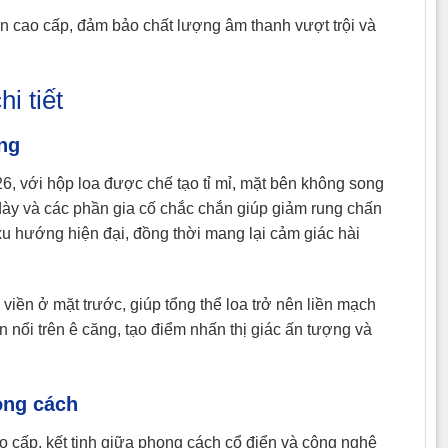
ẩn cao cấp, đảm bảo chất lượng âm thanh vượt trội và
i tiết
ững
6, với hộp loa được chế tạo tỉ mỉ, mặt bên không song
ày và các phần gia cố chắc chắn giúp giảm rung chấn
xu hướng hiện đại, đồng thời mang lại cảm giác hài
àn viền ở mặt trước, giúp tổng thể loa trở nên liền mạch
n nổi trên ê căng, tạo điểm nhấn thị giác ấn tượng và
ong cách
o cấp, kết tinh giữa phong cách cổ điển và công nghệ