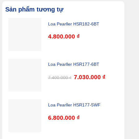
Sản phẩm tương tự
Loa Pearller HSR182-6BT
4.800.000
₫
Loa Pearller HSR177-6BT
Giá
7.030.000
₫
Giá
7.400.000
₫
gốc
hiện
là:
tại
7.400.000 ₫.
là:
7.030.000 ₫.
Loa Pearller HSR177-5WF
6.800.000
₫