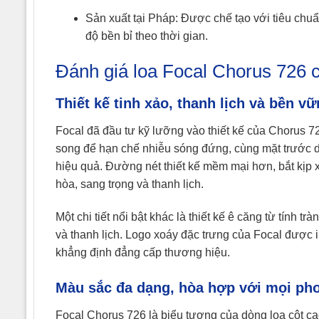
Sản xuất tại Pháp: Được chế tạo với tiêu chu
độ bền bỉ theo thời gian.
Đánh giá loa Focal Chorus 726 ch
Thiết kế tinh xảo, thanh lịch và bền v
Focal đã đầu tư kỹ lưỡng vào thiết kế của Chorus 72
song để hạn chế nhiễu sóng đứng, cùng mặt trước d
hiệu quả. Đường nét thiết kế mềm mại hơn, bắt kịp 
hòa, sang trọng và thanh lịch.
Một chi tiết nổi bật khác là thiết kế ê căng từ tính tr
và thanh lịch. Logo xoáy đặc trưng của Focal được i
khẳng định đẳng cấp thương hiệu.
Màu sắc đa dạng, hòa hợp với mọi ph
Focal Chorus 726 là biểu tượng của dòng loa cột ca