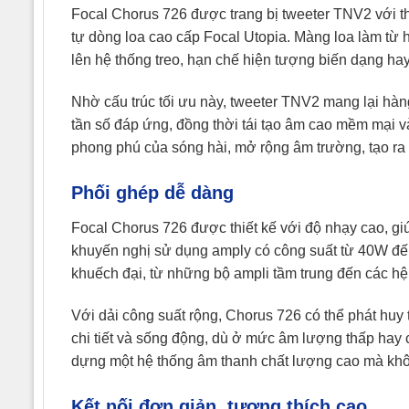
Focal Chorus 726 được trang bị tweeter TNV2 với th
tự dòng loa cao cấp Focal Utopia. Màng loa làm từ 
lên hệ thống treo, hạn chế hiện tượng biến dạng hay
Nhờ cấu trúc tối ưu này, tweeter TNV2 mang lại hàng
tần số đáp ứng, đồng thời tái tạo âm cao mềm mại v
phong phú của sóng hài, mở rộng âm trường, tạo ra 
Phối ghép dễ dàng
Focal Chorus 726 được thiết kế với độ nhạy cao, gi
khuyến nghị sử dụng amply có công suất từ 40W đến 
khuếch đại, từ những bộ ampli tầm trung đến các hệ
Với dải công suất rộng, Chorus 726 có thể phát huy
chi tiết và sống động, dù ở mức âm lượng thấp hay
dựng một hệ thống âm thanh chất lượng cao mà khô
Kết nối đơn giản, tương thích cao