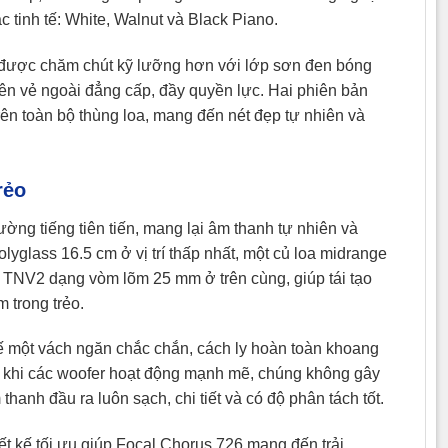
 tinh tế: White, Walnut và Black Piano.
 được chăm chút kỹ lưỡng hơn với lớp sơn đen bóng
nên vẻ ngoài đẳng cấp, đầy quyền lực. Hai phiên bản
ên toàn bộ thùng loa, mang đến nét đẹp tự nhiên và
rẻo
ờng tiếng tiên tiến, mang lại âm thanh tự nhiên và
lyglass 16.5 cm ở vị trí thấp nhất, một củ loa midrange
r TNV2 dạng vòm lõm 25 mm ở trên cùng, giúp tái tạo
 trong trẻo.
kế một vách ngăn chắc chắn, cách ly hoàn toàn khoang
ó, khi các woofer hoạt động mạnh mẽ, chúng không gây
anh đầu ra luôn sạch, chi tiết và có độ phân tách tốt.
ết kế tối ưu giúp Focal Chorus 726 mang đến trải