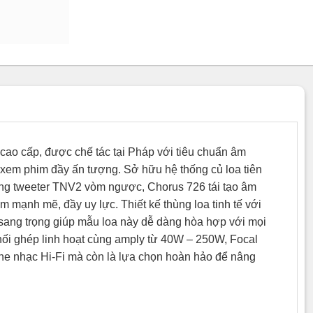
 cao cấp, được chế tác tại Pháp với tiêu chuẩn âm
 xem phim đầy ấn tượng. Sở hữu hệ thống củ loa tiên
ùng tweeter TNV2 vòm ngược, Chorus 726 tái tạo âm
rầm mạnh mẽ, đầy uy lực. Thiết kế thùng loa tinh tế với
 sang trọng giúp mẫu loa này dễ dàng hòa hợp với mọi
hối ghép linh hoạt cùng amply từ 40W – 250W, Focal
he nhạc Hi-Fi mà còn là lựa chọn hoàn hảo để nâng