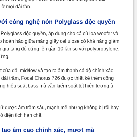
ở mọi dải tần.
với công nghệ nón Polyglass độc quyền
Polyglass độc quyền, áp dụng cho cả củ loa woofer và
p hoàn hảo giữa màng giấy cellulose có khả năng giảm
p gia tăng độ cứng lên gần 10 lần so với polypropylene,
 ứng.
t của dải mid/low và tạo ra âm thanh có độ chính xác
 ưu dải trầm, Focal Chorus 726 được thiết kế thêm cổng
ng hiệu suất bass mà vẫn kiểm soát tốt hiện tượng ù
 giữ được âm trầm sâu, mạnh mẽ nhưng không bị rối hay
 diện tích hạn chế.
i tạo âm cao chính xác, mượt mà