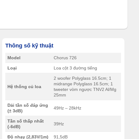
Thông số kỹ thuật
Model
Chorus 726
Loại
Loa cột 3 đường tiếng
2 woofer Polyglass 16.5cm; 1
midrange Polyglass 16.5cm; 1
Hệ thống củ loa
tweeter vòm ngược TNV2 Al/Mg
25mm
Dải tần số đáp ứng
49Hz – 28kHz
(± 3dB)
Tần số thấp nhất
39Hz
(-6dB)
Độ nhạy (2,83V/1m)
91,5dB