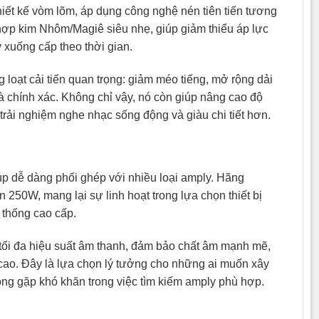
iết kế vòm lõm, áp dụng công nghệ nén tiên tiến tương
hợp kim Nhôm/Magiê siêu nhẹ, giúp giảm thiểu áp lực
 xuống cấp theo thời gian.
 loạt cải tiến quan trọng: giảm méo tiếng, mở rộng dải
à chính xác. Không chỉ vậy, nó còn giúp nâng cao độ
trải nghiệm nghe nhạc sống động và giàu chi tiết hơn.
úp dễ dàng phối ghép với nhiều loại amply. Hãng
250W, mang lại sự linh hoạt trong lựa chọn thiết bị
 thống cao cấp.
 tối đa hiệu suất âm thanh, đảm bảo chất âm mạnh mẽ,
 cao. Đây là lựa chọn lý tưởng cho những ai muốn xây
ng gặp khó khăn trong việc tìm kiếm amply phù hợp.