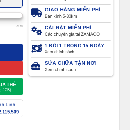
p
GIAO HÀNG MIỄN PHÍ
Bán kính 5-30km
XÓA
CÀI ĐẶT MIỄN PHÍ
Các chuyên gia tại ZAMACO
1 ĐỔI 1 TRONG 15 NGÀY
Xem chính sách
SỬA CHỮA TẬN NƠI
Xem chính sách
UA THẺ
r, JCB)
nh Linh
.115.509