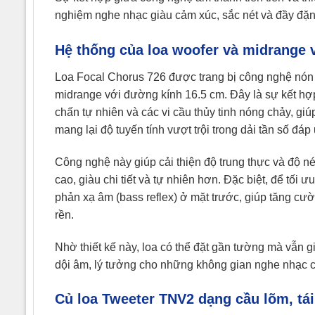
nghiệm nghe nhạc giàu cảm xúc, sắc nét và đầy đặn 
Hệ thống của loa woofer và midrange 
Loa Focal Chorus 726 được trang bị công nghệ nón 
midrange với đường kính 16.5 cm. Đây là sự kết hợ
chấn tự nhiên và các vi cầu thủy tinh nóng chảy, giú
mang lại độ tuyến tính vượt trội trong dải tần số đáp
Công nghệ này giúp cải thiện độ trung thực và độ né
cao, giàu chi tiết và tự nhiên hơn. Đặc biệt, để tối
phản xạ âm (bass reflex) ở mặt trước, giúp tăng cườ
rền.
Nhờ thiết kế này, loa có thể đặt gần tường mà vẫn
dội âm, lý tưởng cho những không gian nghe nhạc có
Củ loa Tweeter TNV2 dạng cầu lõm, tá