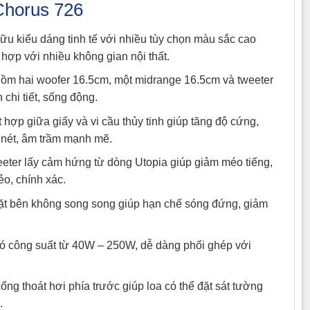
 Chorus 726
hữu kiểu dáng tinh tế với nhiều tùy chọn màu sắc cao
hợp với nhiều không gian nội thất.
gồm hai woofer 16.5cm, một midrange 16.5cm và tweeter
hi tiết, sống động.
hợp giữa giấy và vi cầu thủy tinh giúp tăng độ cứng,
õ nét, âm trầm mạnh mẽ.
eter lấy cảm hứng từ dòng Utopia giúp giảm méo tiếng,
ẻo, chính xác.
mặt bên không song song giúp hạn chế sóng đứng, giảm
 có công suất từ 40W – 250W, dễ dàng phối ghép với
cổng thoát hơi phía trước giúp loa có thể đặt sát tường
.