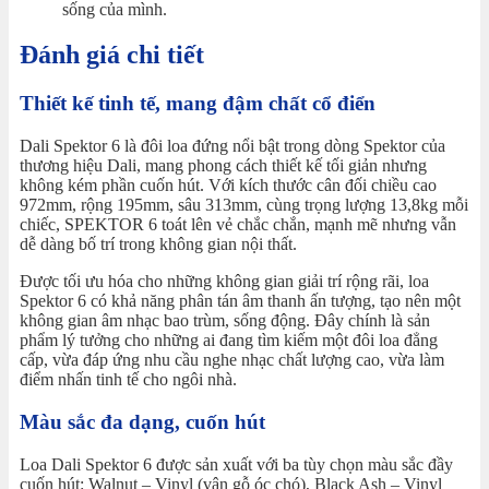
sống của mình.
Đánh giá chi tiết
Thiết kế tinh tế, mang đậm chất cổ điển
Dali Spektor 6 là đôi loa đứng nổi bật trong dòng Spektor của
thương hiệu Dali, mang phong cách thiết kế tối giản nhưng
không kém phần cuốn hút. Với kích thước cân đối chiều cao
972mm, rộng 195mm, sâu 313mm, cùng trọng lượng 13,8kg mỗi
chiếc, SPEKTOR 6 toát lên vẻ chắc chắn, mạnh mẽ nhưng vẫn
dễ dàng bố trí trong không gian nội thất.
Được tối ưu hóa cho những không gian giải trí rộng rãi, loa
Spektor 6 có khả năng phân tán âm thanh ấn tượng, tạo nên một
không gian âm nhạc bao trùm, sống động. Đây chính là sản
phẩm lý tưởng cho những ai đang tìm kiếm một đôi loa đẳng
cấp, vừa đáp ứng nhu cầu nghe nhạc chất lượng cao, vừa làm
điểm nhấn tinh tế cho ngôi nhà.
Màu sắc đa dạng, cuốn hút
Loa Dali Spektor 6 được sản xuất với ba tùy chọn màu sắc đầy
cuốn hút: Walnut – Vinyl (vân gỗ óc chó), Black Ash – Vinyl