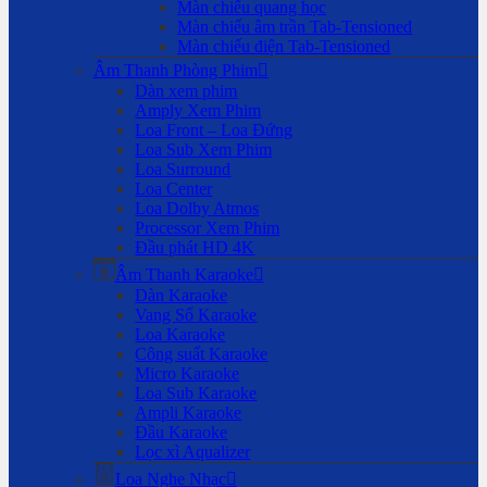
Màn chiếu quang học
Màn chiếu âm trần Tab-Tensioned
Màn chiếu điện Tab-Tensioned
Âm Thanh Phòng Phim
Dàn xem phim
Amply Xem Phim
Loa Front – Loa Đứng
Loa Sub Xem Phim
Loa Surround
Loa Center
Loa Dolby Atmos
Processor Xem Phim
Đầu phát HD 4K
Âm Thanh Karaoke
Dàn Karaoke
Vang Số Karaoke
Loa Karaoke
Công suất Karaoke
Micro Karaoke
Loa Sub Karaoke
Ampli Karaoke
Đầu Karaoke
Lọc xì Aqualizer
Loa Nghe Nhạc