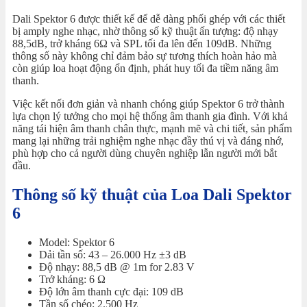
Dali Spektor 6 được thiết kế để dễ dàng phối ghép với các thiết
bị amply nghe nhạc, nhờ thông số kỹ thuật ấn tượng: độ nhạy
88,5dB, trở kháng 6Ω và SPL tối đa lên đến 109dB. Những
thông số này không chỉ đảm bảo sự tương thích hoàn hảo mà
còn giúp loa hoạt động ổn định, phát huy tối đa tiềm năng âm
thanh.
Việc kết nối đơn giản và nhanh chóng giúp Spektor 6 trở thành
lựa chọn lý tưởng cho mọi hệ thống âm thanh gia đình. Với khả
năng tái hiện âm thanh chân thực, mạnh mẽ và chi tiết, sản phẩm
mang lại những trải nghiệm nghe nhạc đầy thú vị và đáng nhớ,
phù hợp cho cả người dùng chuyên nghiệp lẫn người mới bắt
đầu.
Thông số kỹ thuật của Loa Dali Spektor
6
Model: Spektor 6
Dải tần số: 43 – 26.000 Hz ±3 dB
Độ nhạy: 88,5 dB @ 1m for 2.83 V
Trở kháng: 6 Ω
Độ lớn âm thanh cực đại: 109 dB
Tần số chéo: 2.500 Hz