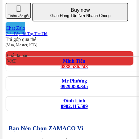
Buy now
Giao Hàng Tận Nơi Nhanh Chóng
Thêm vào giỏ
Chat Zalo
Giải Đáp Hỗ Trợ Tức Thì
Trả góp qua thẻ
(Visa, Master, JCB)
Giá đã bao
VAT
Minh Tiến
0888.586.248
Mr Phương
0929.858.345
Đình Linh
0902.115.509
Bạn Nên Chọn ZAMACO Vì