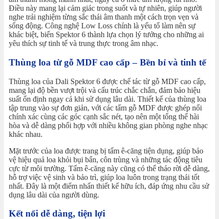
Điều này mang lại cảm giác trong suốt và tự nhiên, giúp người
nghe trải nghiệm từng sắc thái âm thanh một cách trọn vẹn và
sống động. Công nghệ Low Loss chính là yếu tố làm nên sự
khác biệt, biến Spektor 6 thành lựa chọn lý tưởng cho những ai
yêu thích sự tinh tế và trung thực trong âm nhạc.
Thùng loa từ gỗ MDF cao cấp – Bền bỉ và tinh tế
Thùng loa của Dali Spektor 6 được chế tác từ gỗ MDF cao cấp,
mang lại độ bền vượt trội và cấu trúc chắc chắn, đảm bảo hiệu
suất ổn định ngay cả khi sử dụng lâu dài. Thiết kế của thùng loa
tập trung vào sự đơn giản, với các tấm gỗ MDF được ghép nối
chính xác cùng các góc cạnh sắc nét, tạo nên một tổng thể hài
hòa và dễ dàng phối hợp với nhiều không gian phòng nghe nhạc
khác nhau.
Mặt trước của loa được trang bị tấm ê-căng tiện dụng, giúp bảo
vệ hiệu quả loa khỏi bụi bẩn, côn trùng và những tác động tiêu
cực từ môi trường. Tấm ê-căng này cũng có thể tháo rời dễ dàng,
hỗ trợ việc vệ sinh và bảo trì, giúp loa luôn trong trạng thái tốt
nhất. Đây là một điểm nhấn thiết kế hữu ích, đáp ứng nhu cầu sử
dụng lâu dài của người dùng.
Kết nối dễ dàng, tiện lợi