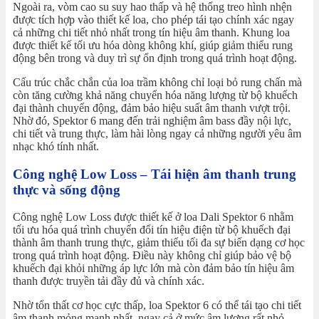
Ngoài ra, vòm cao su suy hao thấp và hệ thống treo hình nhện
được tích hợp vào thiết kế loa, cho phép tái tạo chính xác ngay
cả những chi tiết nhỏ nhất trong tín hiệu âm thanh. Khung loa
được thiết kế tối ưu hóa dòng không khí, giúp giảm thiểu rung
động bên trong và duy trì sự ổn định trong quá trình hoạt động.
Cấu trúc chắc chắn của loa trầm không chỉ loại bỏ rung chấn mà
còn tăng cường khả năng chuyển hóa năng lượng từ bộ khuếch
đại thành chuyển động, đảm bảo hiệu suất âm thanh vượt trội.
Nhờ đó, Spektor 6 mang đến trải nghiệm âm bass đầy nội lực,
chi tiết và trung thực, làm hài lòng ngay cả những người yêu âm
nhạc khó tính nhất.
Công nghệ Low Loss – Tái hiện âm thanh trung
thực và sống động
Công nghệ Low Loss được thiết kế ở loa Dali Spektor 6 nhằm
tối ưu hóa quá trình chuyển đổi tín hiệu điện từ bộ khuếch đại
thành âm thanh trung thực, giảm thiểu tối đa sự biến dạng cơ học
trong quá trình hoạt động. Điều này không chỉ giúp bảo vệ bộ
khuếch đại khỏi những áp lực lớn mà còn đảm bảo tín hiệu âm
thanh được truyền tải đầy đủ và chính xác.
Nhờ tổn thất cơ học cực thấp, loa Spektor 6 có thể tái tạo chi tiết
âm thanh mỏng manh nhất, ngay cả ở mức âm lượng rất nhỏ.