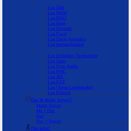
Loa Dali
Loa B&W
Loa B&O
Loa Bose
Loa Devialet
Loa Focal
Loa Davis Acoustics
Loa harman/kardon
Loa Definitive Technology
Loa Jamo
Loa Fyne Audio
Loa PMC
Loa JBL
Loa KEF
Loa Opera Loudspeaker
Loa Klipsch
Dac & Music Server
Music Server
Ms + Dac
Dac
Dac + Power
Phụ kiện