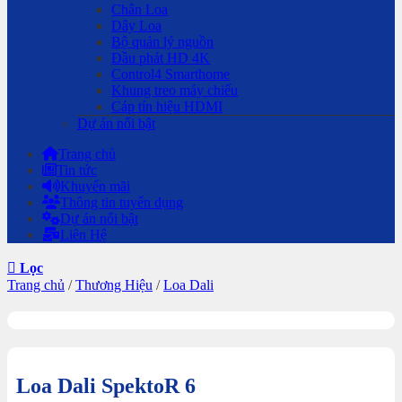
Chân Loa
Dây Loa
Bộ quản lý nguồn
Đầu phát HD 4K
Control4 Smarthome
Khung treo máy chiếu
Cáp tín hiệu HDMI
Dự án nổi bật
Trang chủ
Tin tức
Khuyến mãi
Thông tin tuyển dụng
Dự án nổi bật
Liên Hệ
Lọc
Trang chủ
/
Thương Hiệu
/
Loa Dali
Loa Dali SpektoR 6