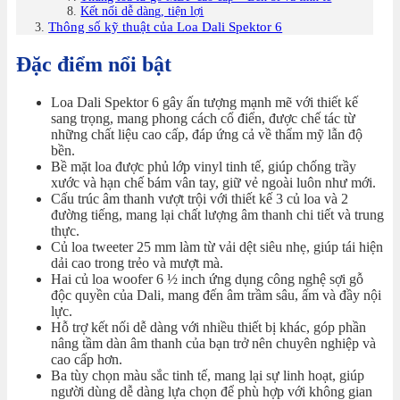
Kết nối dễ dàng, tiện lợi
Thông số kỹ thuật của Loa Dali Spektor 6
Đặc điểm nổi bật
Loa Dali Spektor 6 gây ấn tượng mạnh mẽ với thiết kế
sang trọng, mang phong cách cổ điển, được chế tác từ
những chất liệu cao cấp, đáp ứng cả về thẩm mỹ lẫn độ
bền.
Bề mặt loa được phủ lớp vinyl tinh tế, giúp chống trầy
xước và hạn chế bám vân tay, giữ vẻ ngoài luôn như mới.
Cấu trúc âm thanh vượt trội với thiết kế 3 củ loa và 2
đường tiếng, mang lại chất lượng âm thanh chi tiết và trung
thực.
Củ loa tweeter 25 mm làm từ vải dệt siêu nhẹ, giúp tái hiện
dải cao trong trẻo và mượt mà.
Hai củ loa woofer 6 ½ inch ứng dụng công nghệ sợi gỗ
độc quyền của Dali, mang đến âm trầm sâu, ấm và đầy nội
lực.
Hỗ trợ kết nối dễ dàng với nhiều thiết bị khác, góp phần
nâng tầm dàn âm thanh của bạn trở nên chuyên nghiệp và
cao cấp hơn.
Ba tùy chọn màu sắc tinh tế, mang lại sự linh hoạt, giúp
người dùng dễ dàng lựa chọn để phù hợp với không gian