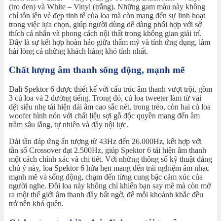
(tro đen) và White – Vinyl (trắng). Những gam màu này không
chỉ tôn lên vẻ đẹp tinh tế của loa mà còn mang đến sự linh hoạt
trong việc lựa chọn, giúp người dùng dễ dàng phối hợp với sở
thích cá nhân và phong cách nội thất trong không gian giải trí.
Đây là sự kết hợp hoàn hảo giữa thẩm mỹ và tính ứng dụng, làm
hài lòng cả những khách hàng khó tính nhất.
Chất lượng âm thanh sống động, mạnh mẽ
Dali Spektor 6 được thiết kế với cấu trúc âm thanh vượt trội, gồm
3 củ loa và 2 đường tiếng. Trong đó, củ loa tweeter làm từ vải
dệt siêu nhẹ tái hiện dải âm cao sắc nét, trong trẻo, còn hai củ loa
woofer hình nón với chất liệu sợi gỗ độc quyền mang đến âm
trầm sâu lắng, tự nhiên và đầy nội lực.
Dải tần đáp ứng ấn tượng từ 43Hz đến 26.000Hz, kết hợp với
tần số Crossover đạt 2.500Hz, giúp Spektor 6 tái hiện âm thanh
một cách chính xác và chi tiết. Với những thông số kỹ thuật đáng
chú ý này, loa Spektor 6 hứa hẹn mang đến trải nghiệm âm nhạc
mạnh mẽ và sống động, chạm đến từng cung bậc cảm xúc của
người nghe. Đôi loa này không chỉ khiến bạn say mê mà còn mở
ra một thế giới âm thanh đầy bất ngờ, để mỗi khoảnh khắc đều
trở nên khó quên.