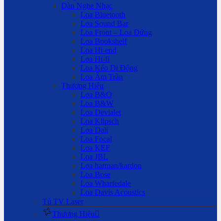
Dàn Nghe Nhạc
Loa Bluetooth
Loa Sound Bar
Loa Front – Loa Đứng
Loa Bookshelf
Loa Hi-end
Loa Hi-fi
Loa Kéo Di Động
Loa Âm Trần
Thương Hiệu
Loa B&O
Loa B&W
Loa Devialet
Loa Klipsch
Loa Dali
Loa Focal
Loa KEF
Loa JBL
Loa harman/kardon
Loa Bose
Loa Wharfedale
Loa Davis Acoustics
Tủ TV Laser
Thương Hiệu