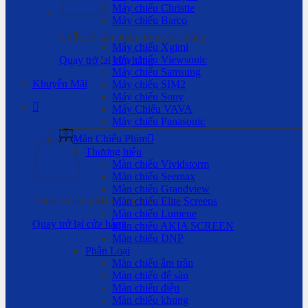
Máy chiếu Christie
Máy chiếu Barco
Chưa có sản phẩm trong giỏ hàng.
Máy chiếu Xgimi
Máy chiếu Viewsonic
Quay trở lại cửa hàng
Máy chiếu Samsung
Khuyến Mãi
Máy chiếu SIM2
Máy chiếu Sony
Máy Chiếu VAVA
Giỏ hàng
Máy chiếu Panasonic
Màn Chiếu Phim
Thương hiệu
Màn chiếu Vividstorm
Màn chiếu Seemax
Màn chiếu Grandview
Chưa có sản phẩm trong giỏ hàng.
Màn chiếu Elite Screens
Màn chiếu Lumene
Quay trở lại cửa hàng
Màn chiếu AKIA SCREEN
Màn chiếu DNP
Phân Loại
Màn chiếu âm trần
Màn chiếu để sàn
Màn chiếu điện
Màn chiếu khung