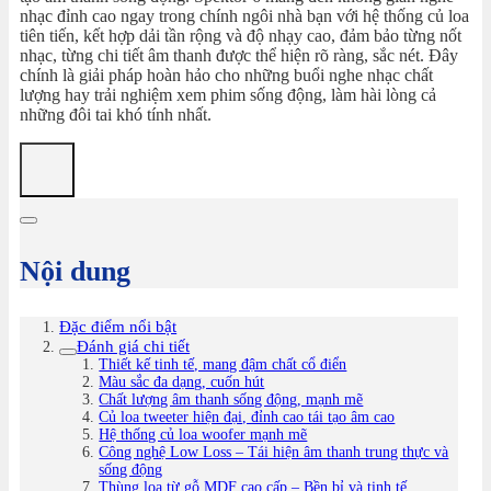
nhạc đỉnh cao ngay trong chính ngôi nhà bạn với hệ thống củ loa
tiên tiến, kết hợp dải tần rộng và độ nhạy cao, đảm bảo từng nốt
nhạc, từng chi tiết âm thanh được thể hiện rõ ràng, sắc nét. Đây
chính là giải pháp hoàn hảo cho những buổi nghe nhạc chất
lượng hay trải nghiệm xem phim sống động, làm hài lòng cả
những đôi tai khó tính nhất.
Nội dung
Đặc điểm nổi bật
Đánh giá chi tiết
Thiết kế tinh tế, mang đậm chất cổ điển
Màu sắc đa dạng, cuốn hút
Chất lượng âm thanh sống động, mạnh mẽ
Củ loa tweeter hiện đại, đỉnh cao tái tạo âm cao
Hệ thống củ loa woofer mạnh mẽ
Công nghệ Low Loss – Tái hiện âm thanh trung thực và
sống động
Thùng loa từ gỗ MDF cao cấp – Bền bỉ và tinh tế