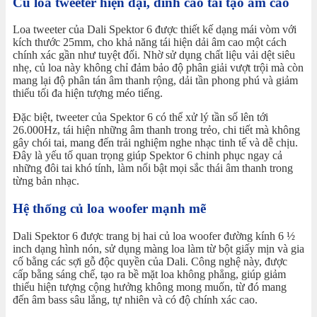
Củ loa tweeter hiện đại, đỉnh cao tái tạo âm cao
Loa tweeter của Dali Spektor 6 được thiết kế dạng mái vòm với
kích thước 25mm, cho khả năng tái hiện dải âm cao một cách
chính xác gần như tuyệt đối. Nhờ sử dụng chất liệu vải dệt siêu
nhẹ, củ loa này không chỉ đảm bảo độ phân giải vượt trội mà còn
mang lại độ phân tán âm thanh rộng, dải tần phong phú và giảm
thiểu tối đa hiện tượng méo tiếng.
Đặc biệt, tweeter của Spektor 6 có thể xử lý tần số lên tới
26.000Hz, tái hiện những âm thanh trong trẻo, chi tiết mà không
gây chói tai, mang đến trải nghiệm nghe nhạc tinh tế và dễ chịu.
Đây là yếu tố quan trọng giúp Spektor 6 chinh phục ngay cả
những đôi tai khó tính, làm nổi bật mọi sắc thái âm thanh trong
từng bản nhạc.
Hệ thống củ loa woofer mạnh mẽ
Dali Spektor 6 được trang bị hai củ loa woofer đường kính 6 ½
inch dạng hình nón, sử dụng màng loa làm từ bột giấy mịn và gia
cố bằng các sợi gỗ độc quyền của Dali. Công nghệ này, được
cấp bằng sáng chế, tạo ra bề mặt loa không phẳng, giúp giảm
thiểu hiện tượng cộng hưởng không mong muốn, từ đó mang
đến âm bass sâu lắng, tự nhiên và có độ chính xác cao.