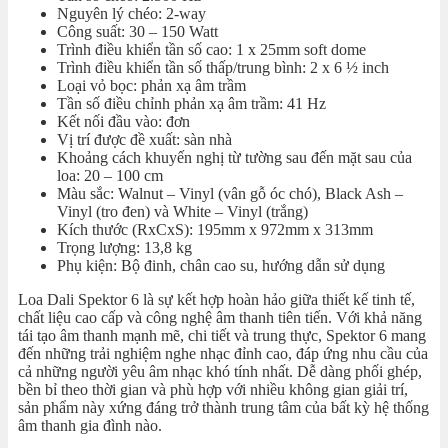
Nguyên lý chéo: 2-way
Công suất: 30 – 150 Watt
Trình điều khiển tần số cao: 1 x 25mm soft dome
Trình điều khiển tần số thấp/trung bình: 2 x 6 ½ inch
Loại vỏ bọc: phản xạ âm trầm
Tần số điều chỉnh phản xạ âm trầm: 41 Hz
Kết nối đầu vào: đơn
Vị trí được đề xuất: sàn nhà
Khoảng cách khuyến nghị từ tường sau đến mặt sau của
loa: 20 – 100 cm
Màu sắc: Walnut – Vinyl (vân gỗ óc chó), Black Ash –
Vinyl (tro đen) và White – Vinyl (trắng)
Kích thước (RxCxS): 195mm x 972mm x 313mm
Trọng lượng: 13,8 kg
Phụ kiện: Bộ đinh, chân cao su, hướng dẫn sử dụng
Loa Dali Spektor 6 là sự kết hợp hoàn hảo giữa thiết kế tinh tế,
chất liệu cao cấp và công nghệ âm thanh tiên tiến. Với khả năng
tái tạo âm thanh mạnh mẽ, chi tiết và trung thực, Spektor 6 mang
đến những trải nghiệm nghe nhạc đỉnh cao, đáp ứng nhu cầu của
cả những người yêu âm nhạc khó tính nhất. Dễ dàng phối ghép,
bền bỉ theo thời gian và phù hợp với nhiều không gian giải trí,
sản phẩm này xứng đáng trở thành trung tâm của bất kỳ hệ thống
âm thanh gia đình nào.