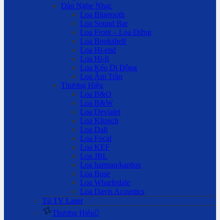
Dàn Nghe Nhạc
Loa Bluetooth
Loa Sound Bar
Loa Front – Loa Đứng
Loa Bookshelf
Loa Hi-end
Loa Hi-fi
Loa Kéo Di Động
Loa Âm Trần
Thương Hiệu
Loa B&O
Loa B&W
Loa Devialet
Loa Klipsch
Loa Dali
Loa Focal
Loa KEF
Loa JBL
Loa harman/kardon
Loa Bose
Loa Wharfedale
Loa Davis Acoustics
Tủ TV Laser
Thương Hiệu