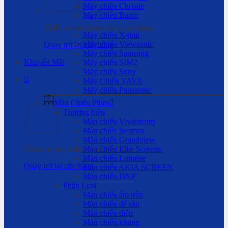
Máy chiếu Christie
Máy chiếu Barco
Chưa có sản phẩm trong giỏ hàng.
Máy chiếu Xgimi
Máy chiếu Viewsonic
Quay trở lại cửa hàng
Máy chiếu Samsung
Khuyến Mãi
Máy chiếu SIM2
Máy chiếu Sony
Máy Chiếu VAVA
Giỏ hàng
Máy chiếu Panasonic
Màn Chiếu Phim
Thương hiệu
Màn chiếu Vividstorm
Màn chiếu Seemax
Màn chiếu Grandview
Chưa có sản phẩm trong giỏ hàng.
Màn chiếu Elite Screens
Màn chiếu Lumene
Quay trở lại cửa hàng
Màn chiếu AKIA SCREEN
Màn chiếu DNP
Phân Loại
Màn chiếu âm trần
Màn chiếu để sàn
Màn chiếu điện
Màn chiếu khung