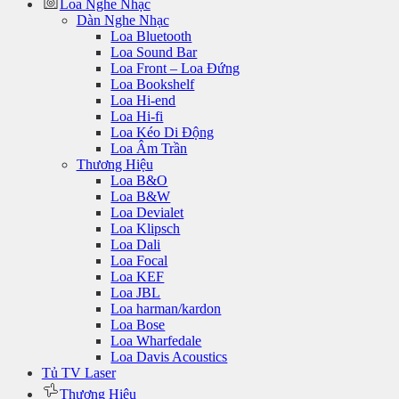
Loa Nghe Nhạc
Dàn Nghe Nhạc
Loa Bluetooth
Loa Sound Bar
Loa Front – Loa Đứng
Loa Bookshelf
Loa Hi-end
Loa Hi-fi
Loa Kéo Di Động
Loa Âm Trần
Thương Hiệu
Loa B&O
Loa B&W
Loa Devialet
Loa Klipsch
Loa Dali
Loa Focal
Loa KEF
Loa JBL
Loa harman/kardon
Loa Bose
Loa Wharfedale
Loa Davis Acoustics
Tủ TV Laser
Thương Hiệu