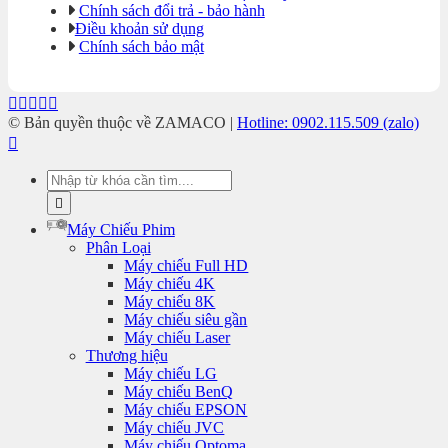
Chính sách đổi trả - bảo hành
Điều khoản sử dụng
Chính sách bảo mật
© Bản quyền thuộc về ZAMACO |
Hotline: 0902.115.509 (zalo)
Tìm
kiếm:
Máy Chiếu Phim
Phân Loại
Máy chiếu Full HD
Máy chiếu 4K
Máy chiếu 8K
Máy chiếu siêu gần
Máy chiếu Laser
Thương hiệu
Máy chiếu LG
Máy chiếu BenQ
Máy chiếu EPSON
Máy chiếu JVC
Máy chiếu Optoma