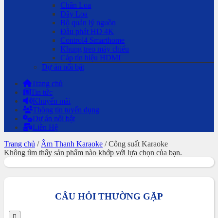
Chân Loa
Dây Loa
Bộ quản lý nguồn
Đầu phát HD 4K
Control4 Smarthome
Khung treo máy chiếu
Cáp tín hiệu HDMI
Dự án nổi bật
Trang chủ
Tin tức
Khuyến mãi
Thông tin tuyển dụng
Dự án nổi bật
Liên Hệ
Trang chủ
/
Âm Thanh Karaoke
/
Công suất Karaoke
Không tìm thấy sản phẩm nào khớp với lựa chọn của bạn.
Đọc thêm mô tả
CÂU HỎI THƯỜNG GẶP