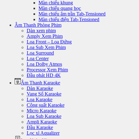
Màn chiếu khung
Màn chiếu quang học
Màn chiếu âm trần Tab-Tensioned
Màn chiếu điện Tab-Tensioned
Âm Thanh Phòng Phim
Dàn xem phim
Amply Xem Phim
Loa Front – Loa Đứng
Loa Sub Xem Phim
Loa Surround
Loa Center
Loa Dolby Atmos
Processor Xem Phim
Đầu phát HD 4K
Âm Thanh Karaoke
Dàn Karaoke
Vang Số Karaoke
Loa Karaoke
Công suất Karaoke
Micro Karaoke
Loa Sub Karaoke
Ampli Karaoke
Đầu Karaoke
Lọc xì Aqualizer