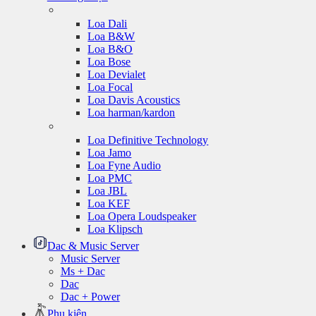
Loa Dali
Loa B&W
Loa B&O
Loa Bose
Loa Devialet
Loa Focal
Loa Davis Acoustics
Loa harman/kardon
Loa Definitive Technology
Loa Jamo
Loa Fyne Audio
Loa PMC
Loa JBL
Loa KEF
Loa Opera Loudspeaker
Loa Klipsch
Dac & Music Server
Music Server
Ms + Dac
Dac
Dac + Power
Phụ kiện