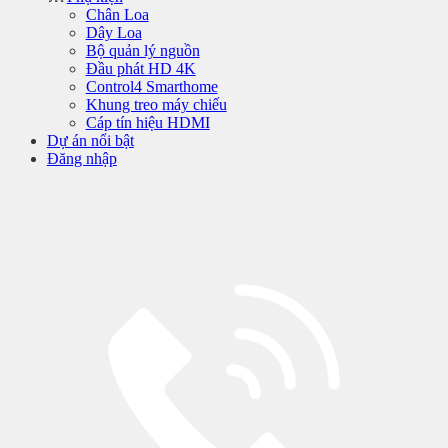
Chân Loa
Dây Loa
Bộ quản lý nguồn
Đầu phát HD 4K
Control4 Smarthome
Khung treo máy chiếu
Cáp tín hiệu HDMI
Dự án nổi bật
Đăng nhập