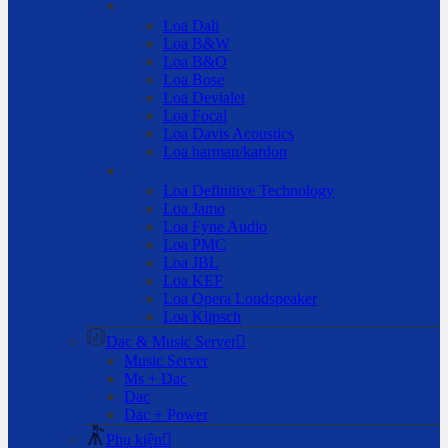
Loa Dali
Loa B&W
Loa B&O
Loa Bose
Loa Devialet
Loa Focal
Loa Davis Acoustics
Loa harman/kardon
Loa Definitive Technology
Loa Jamo
Loa Fyne Audio
Loa PMC
Loa JBL
Loa KEF
Loa Opera Loudspeaker
Loa Klipsch
Dac & Music Server
Music Server
Ms + Dac
Dac
Dac + Power
Phụ kiện