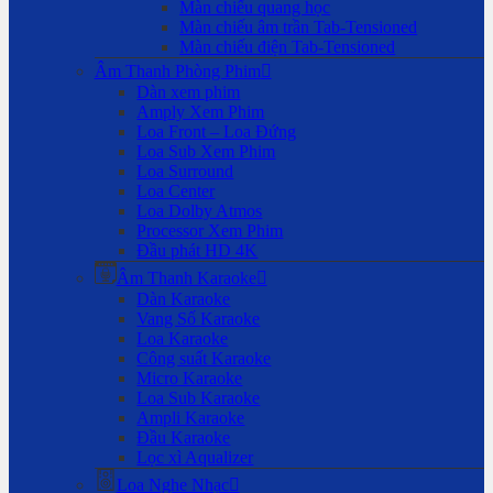
Màn chiếu quang học
Màn chiếu âm trần Tab-Tensioned
Màn chiếu điện Tab-Tensioned
Âm Thanh Phòng Phim
Dàn xem phim
Amply Xem Phim
Loa Front – Loa Đứng
Loa Sub Xem Phim
Loa Surround
Loa Center
Loa Dolby Atmos
Processor Xem Phim
Đầu phát HD 4K
Âm Thanh Karaoke
Dàn Karaoke
Vang Số Karaoke
Loa Karaoke
Công suất Karaoke
Micro Karaoke
Loa Sub Karaoke
Ampli Karaoke
Đầu Karaoke
Lọc xì Aqualizer
Loa Nghe Nhạc