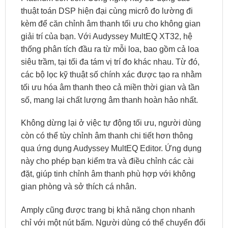
thuật toán DSP hiện đại cùng micrô đo lường đi
kèm để căn chỉnh âm thanh tối ưu cho không gian
giải trí của bạn. Với Audyssey MultEQ XT32, hệ
thống phân tích đầu ra từ mỗi loa, bao gồm cả loa
siêu trầm, tại tối đa tám vị trí đo khác nhau. Từ đó,
các bộ lọc kỹ thuật số chính xác được tạo ra nhằm
tối ưu hóa âm thanh theo cả miền thời gian và tần
số, mang lại chất lượng âm thanh hoàn hảo nhất.
Không dừng lại ở việc tự động tối ưu, người dùng
còn có thể tùy chỉnh âm thanh chi tiết hơn thông
qua ứng dụng Audyssey MultEQ Editor. Ứng dụng
này cho phép bạn kiểm tra và điều chỉnh các cài
đặt, giúp tinh chỉnh âm thanh phù hợp với không
gian phòng và sở thích cá nhân.
Amply cũng được trang bị khả năng chọn nhanh
chỉ với một nút bấm. Người dùng có thể chuyển đổi