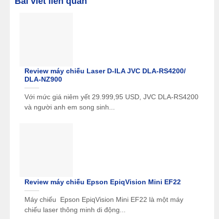
Bài viết liên quan
Trọng lượng
23,3 kg
Review máy chiếu Laser D-ILA JVC DLA-RS4200/
DLA-NZ900
Với mức giá niêm yết 29.999,95 USD, JVC DLA-RS4200
và người anh em song sinh...
Review máy chiếu Epson EpiqVision Mini EF22
Máy chiếu Epson EpiqVision Mini EF22 là một máy
chiếu laser thông minh di động...