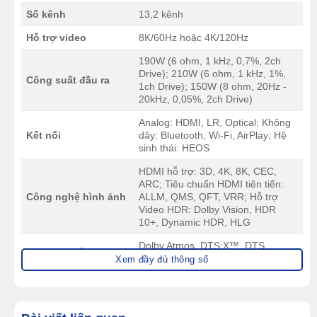
Số kênh
13,2 kênh
Hỗ trợ video
8K/60Hz hoặc 4K/120Hz
190W (6 ohm, 1 kHz, 0,7%, 2ch
Drive); 210W (6 ohm, 1 kHz, 1%,
Công suất đầu ra
1ch Drive); 150W (8 ohm, 20Hz -
20kHz, 0,05%, 2ch Drive)
Analog: HDMI, LR, Optical; Không
Kết nối
dây: Bluetooth, Wi-Fi, AirPlay; Hệ
sinh thái: HEOS
HDMI hỗ trợ: 3D, 4K, 8K, CEC,
ARC; Tiêu chuẩn HDMI tiên tiến:
Công nghệ hình ảnh
ALLM, QMS, QFT, VRR; Hỗ trợ
Video HDR: Dolby Vision, HDR
10+, Dynamic HDR, HLG
Dolby Atmos, DTS:X™, DTS
Định dạng âm thanh
Neural:X™, Auro-3D
Xem đầy đủ thông số
Kích thước (W x D x
434 x 472 x 195 mm
H)