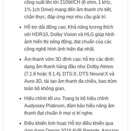
công suất lên tới 210W/CH (6 ohm, 1 kHz,
1% 1ch Drive) mang đến âm thanh chi tiết,
chân thực, đáp ứng mọi nhu cầu giải trí.
Hỗ trợ dải động cao: Khả năng tương thích
với HDR10, Dolby Vision và HLG giúp hình
ảnh hiển thị sống động, đạt chuẩn của các
công nghệ hình ảnh hiện đại nhất.
Âm thanh vòm 3D đỉnh cao: hỗ trợ các định
dạng âm thanh hàng đầu như Dolby Atmos
(7.1.6 hoặc 9.1.4), DTS:X, DTS Neural:X và
Auro-3D, tái tạo âm thanh đa chiều, bao trùm
toàn bộ không gian.
Hiệu chỉnh tối ưu: Trang bị bộ hiệu chỉnh
Audyssey Platinum, đảm bảo hiệu năng âm
thanh đạt chuẩn ở mọi vị trí nghe.
Điều khiển linh hoạt: Hỗ trợ điều khiển qua
ứng dụng Denon 2016 AVR Remote, Amazon