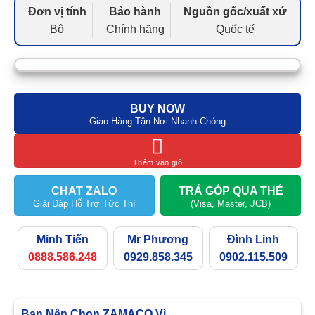
Đơn vị tính
Bảo hành
Nguồn gốc/xuất xứ
Bộ
Chính hãng
Quốc tế
BUY NOW
Giao Hàng Tận Nơi Nhanh Chóng
Thêm vào giỏ
CHAT ZALO
TRẢ GÓP QUA THẺ
Giải Đáp Hỗ Trợ Tức Thì
(Visa, Master, JCB)
Minh Tiến
Mr Phương
Đình Linh
0888.586.248
0929.858.345
0902.115.509
Bạn Nên Chọn ZAMACO Vì