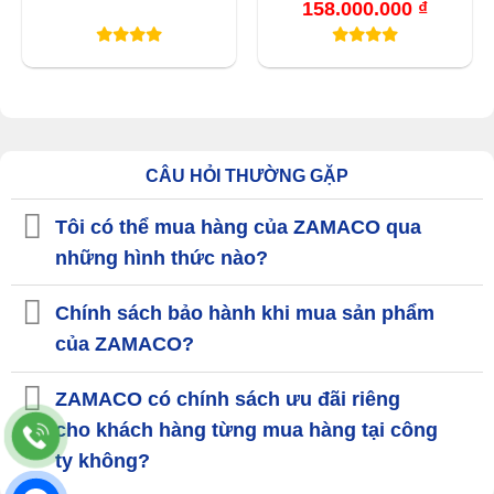
158.000.000
₫
Khoảng
giá:
từ
148.000.
đến
158.000.
CÂU HỎI THƯỜNG GẶP
Tôi có thể mua hàng của ZAMACO qua
những hình thức nào?
Chính sách bảo hành khi mua sản phẩm
của ZAMACO?
ZAMACO có chính sách ưu đãi riêng
cho khách hàng từng mua hàng tại công
ty không?