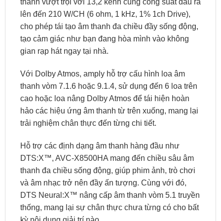
thanh vượt trội với 13,2 kênh cùng công suất đầu ra
lên đến 210 W/CH (6 ohm, 1 kHz, 1% 1ch Drive),
cho phép tái tạo âm thanh đa chiều đầy sống động,
tạo cảm giác như bạn đang hòa mình vào không
gian rạp hát ngay tại nhà.
Với Dolby Atmos, amply hỗ trợ cấu hình loa âm
thanh vòm 7.1.6 hoặc 9.1.4, sử dụng đến 6 loa trên
cao hoặc loa nâng Dolby Atmos để tái hiện hoàn
hảo các hiệu ứng âm thanh từ trên xuống, mang lại
trải nghiệm chân thực đến từng chi tiết.
Hỗ trợ các định dạng âm thanh hàng đầu như
DTS:X™, AVC-X8500HA mang đến chiều sâu âm
thanh đa chiều sống động, giúp phim ảnh, trò chơi
và âm nhạc trở nên đầy ấn tượng. Cùng với đó,
DTS Neural:X™ nâng cấp âm thanh vòm 5.1 truyền
thống, mang lại sự chân thực chưa từng có cho bất
kỳ nội dung giải trí nào.