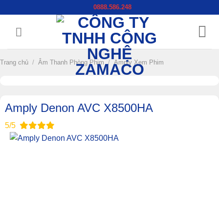
Chuyển
0888.586.248
đến
nội
dung
Trang chủ
/
Âm Thanh Phòng Phim
/
Amply Xem Phim
Amply Denon AVC X8500HA
5/5