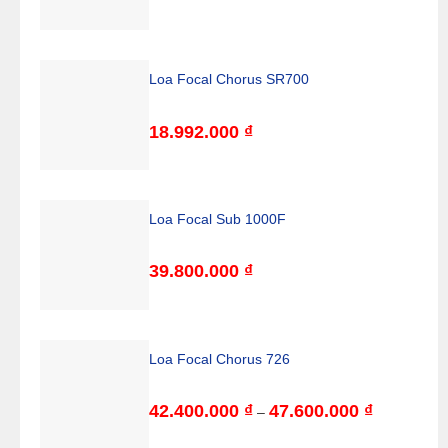
giá:
từ
12.200.000
đến
14.000.000
Loa Focal Chorus SR700
18.992.000
₫
Loa Focal Sub 1000F
39.800.000
₫
Loa Focal Chorus 726
42.400.000
₫
47.600.000
₫
Khoảng
–
giá:
từ
42.400.000