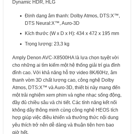
Dynamic HDR, HLG
Định dạng âm thanh: Dolby Atmos, DTS:X™,
DTS Neural:X™, Auro-3D
Kích thước (W x D x H): 434 x 472 x 195 mm
Trọng lượng: 23,3 kg
Amply Denon AVC-X8500HA là lựa chọn tuyệt vời
cho những ai tìm kiếm một hệ thống giải trí gia đình
đỉnh cao. Với khả năng hỗ trợ video 8K/60Hz, âm
thanh vòm 3D chất lượng cao, công nghệ Dolby
Atmos, DTS:X™ và Auro-3D, thiết bị này mang đến
một trải nghiệm xem phim và nghe nhạc sống động,
đầy đủ chiều sâu và chi tiết. Các tính năng kết nối
không dây thông minh cùng công nghệ HEOS tích
hợp giúp việc điều khiển và thưởng thức nội dung
yêu thích trở nên dễ dàng và thuận tiện hơn bao
giờ hết.