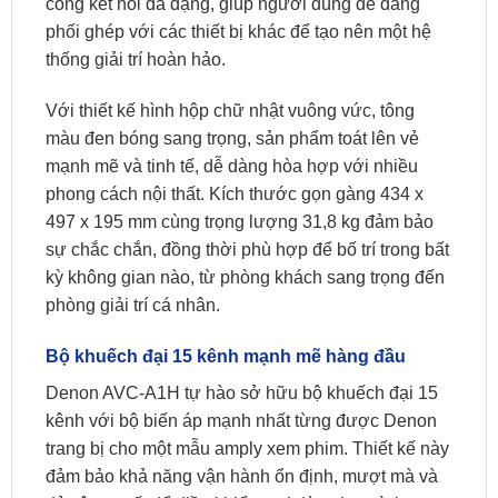
cổng kết nối đa dạng, giúp người dùng dễ dàng
phối ghép với các thiết bị khác để tạo nên một hệ
thống giải trí hoàn hảo.
Với thiết kế hình hộp chữ nhật vuông vức, tông
màu đen bóng sang trọng, sản phẩm toát lên vẻ
mạnh mẽ và tinh tế, dễ dàng hòa hợp với nhiều
phong cách nội thất. Kích thước gọn gàng 434 x
497 x 195 mm cùng trọng lượng 31,8 kg đảm bảo
sự chắc chắn, đồng thời phù hợp để bố trí trong bất
kỳ không gian nào, từ phòng khách sang trọng đến
phòng giải trí cá nhân.
Bộ khuếch đại 15 kênh mạnh mẽ hàng đầu
Denon AVC-A1H tự hào sở hữu bộ khuếch đại 15
kênh với bộ biến áp mạnh nhất từng được Denon
trang bị cho một mẫu amply xem phim. Thiết kế này
đảm bảo khả năng vận hành ổn định, mượt mà và