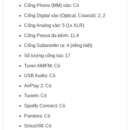
Cổng Phono (MM) vào: Có
Cổng Digital vào (Optical, Coaxial): 2, 2
Cổng Analog vào: 5 (1x XLR)
Cổng Preout đa kênh: 11.4
Cổng Subwoofer ra: 4 (riêng biệt)
Số lượng cổng loa: 17
Tuner AM/FM: Có
USB Audio: Có
AirPlay 2: Có
TuneIn: Có
Spotify Connect: Có
Pandora: Có
SiriusXM: Có