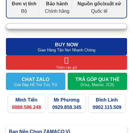
Đơn vị tính
Bảo hành
Nguồn gốc/xuất xứ
Bộ
Chính hãng
Quốc tế
BUY NOW
Giao Hàng Tận Nơi Nhanh Chóng
Thêm vào giỏ
CHAT ZALO
TRẢ GÓP QUA THẺ
Giải Đáp Hỗ Trợ Tức Thì
(Visa, Master, JCB)
Minh Tiến
Mr Phương
Đình Linh
0888.586.248
0929.858.345
0902.115.509
Bạn Nên Chọn ZAMACO Vì