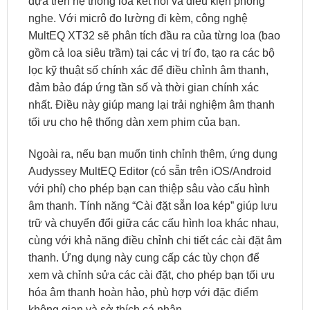
dựa trên hệ thống loa kết nối và điều kiện phòng
nghe. Với micrô đo lường đi kèm, công nghệ
MultEQ XT32 sẽ phân tích đầu ra của từng loa (bao
gồm cả loa siêu trầm) tại các vị trí đo, tạo ra các bộ
lọc kỹ thuật số chính xác để điều chỉnh âm thanh,
đảm bảo đáp ứng tần số và thời gian chính xác
nhất. Điều này giúp mang lại trải nghiệm âm thanh
tối ưu cho hệ thống dàn xem phim của bạn.
Ngoài ra, nếu bạn muốn tinh chỉnh thêm, ứng dụng
Audyssey MultEQ Editor (có sẵn trên iOS/Android
với phí) cho phép bạn can thiệp sâu vào cấu hình
âm thanh. Tính năng “Cài đặt sẵn loa kép” giúp lưu
trữ và chuyển đổi giữa các cấu hình loa khác nhau,
cùng với khả năng điều chỉnh chi tiết các cài đặt âm
thanh. Ứng dụng này cung cấp các tùy chọn để
xem và chỉnh sửa các cài đặt, cho phép bạn tối ưu
hóa âm thanh hoàn hảo, phù hợp với đặc điểm
không gian và sở thích cá nhân.