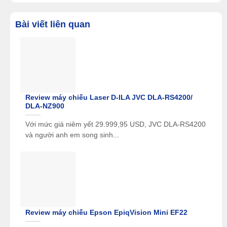
Cổng Phono (MM)
Có
vào
Bài viết liên quan
Cổng Digital vào
2, 2
(Optical, Coaxial)
Cổng Analog vào
5 (1x XLR)
Cổng Preout đa kênh
11.4
Cổng Subwoofer ra
4 (riêng biệt)
Review máy chiếu Laser D-ILA JVC DLA-RS4200/
DLA-NZ900
Số lượng cổng loa
17
Với mức giá niêm yết 29.999,95 USD, JVC DLA-RS4200
Tuner AM/FM
Có
và người anh em song sinh...
USB Audio
Có
AirPlay 2
Có
TuneIn
Có
Spotify Connect
Có
Pandora
Có
Review máy chiếu Epson EpiqVision Mini EF22
SiriusXM
Có