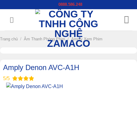
Chuyển
0888.586.248
đến
nội
dung
Trang chủ
/
Âm Thanh Phòng Phim
/
Amply Xem Phim
Amply Denon AVC-A1H
5/5