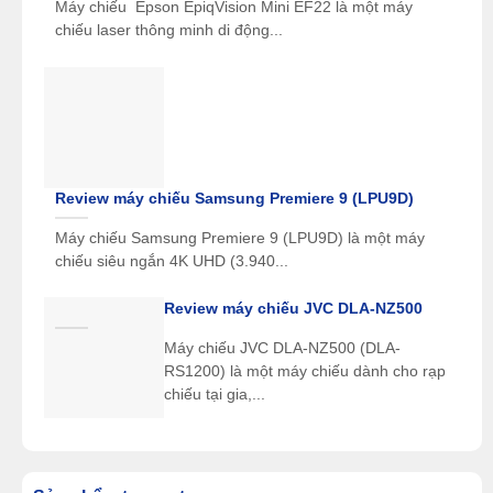
Máy chiếu Epson EpiqVision Mini EF22 là một máy
chiếu laser thông minh di động...
Roon Tested
Có
Điều khiển qua ứng
Có
dụng HEOS
Wi-Fi
Có
Bluetooth
Có
Kích thước
434 x 497 x 195 mm
Review máy chiếu Samsung Premiere 9 (LPU9D)
Trọng lượng
31,8 kg
Máy chiếu Samsung Premiere 9 (LPU9D) là một máy
chiếu siêu ngắn 4K UHD (3.940...
Review máy chiếu JVC DLA-NZ500
Máy chiếu JVC DLA-NZ500 (DLA-
RS1200) là một máy chiếu dành cho rạp
chiếu tại gia,...