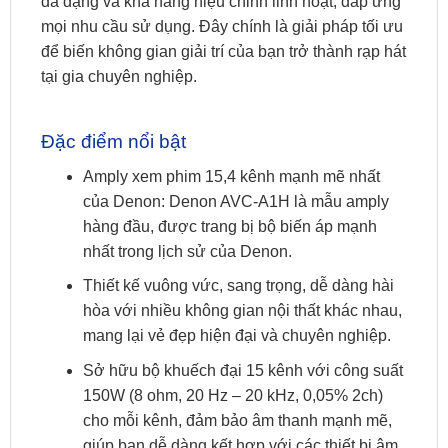
đa dạng và khả năng hiệu chỉnh linh hoạt, đáp ứng
mọi nhu cầu sử dụng. Đây chính là giải pháp tối ưu
để biến không gian giải trí của bạn trở thành rạp hát
tại gia chuyên nghiệp.
Đặc điểm nổi bật
Amply xem phim 15,4 kênh mạnh mẽ nhất
của Denon: Denon AVC-A1H là mẫu amply
hàng đầu, được trang bị bộ biến áp mạnh
nhất trong lịch sử của Denon.
Thiết kế vuông vức, sang trọng, dễ dàng hài
hòa với nhiều không gian nội thất khác nhau,
mang lại vẻ đẹp hiện đại và chuyên nghiệp.
Sở hữu bộ khuếch đại 15 kênh với công suất
150W (8 ohm, 20 Hz – 20 kHz, 0,05% 2ch)
cho mỗi kênh, đảm bảo âm thanh mạnh mẽ,
giúp bạn dễ dàng kết hợp với các thiết bị âm