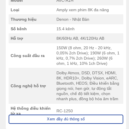
Model
AVC-A1H
Loại
Amply xem phim 8K đa năng
Thương hiệu
Denon - Nhật Bản
Số kênh
15.4 kênh
Hỗ trợ
8K/60Hz AB, 4K/120Hz AB
150W (8 ohm, 20 Hz - 20 kHz,
0,05% 2ch Drive); 190W (6 ohm, 1
Công suất đầu ra
kHz, 0,7% 2ch Drive); 260W (6
ohm, 1 kHz, 10% 1ch Drive)
Dolby Atmos, DSD, DTSX, HDMI,
8K, HDR10+, Dolby Vision, eARC,
Bluetooth, HEOS; Điều khiển bằng
Công nghệ hỗ trợ
giọng nói, hẹn giờ, tự động tắt
nguồn, chế độ tiết kiệm, chọn
nhanh plus, đồng bộ hóa âm trầm
Hệ thống điều khiển
RC-1250
từ xa
Xem đầy đủ thông số
Cổng HDMI vào/ra
7/3