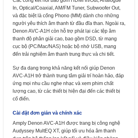
Các cổng kết nối bao gồm HDMI In/Out, Analogue
In, Optical/Coaxial, AM/FM Tuner, Subwoofer Out,
và đặc biệt là cổng Phono (MM) dành cho những
người yêu thích âm thanh từ đầu đĩa than. Ngoài ra,
Denon AVC-A1H còn hỗ trợ phát lại các tệp âm
thanh độ phân giải cao, bao gồm DSD, từ mạng
cục bộ (PC/Mac/NAS) hoặc bộ nhớ USB, mang
đến trải nghiệm âm thanh trung thực và chi tiết.
Sự đa dạng trong khả năng kết nối giúp Denon
AVC-A1H trở thành trung tâm giải trí hoàn hảo, đáp
ứng mọi nhu cầu nghe nhạc và xem phim chất
lượng cao, từ các thiết bị hiện đại đến các thiết bị
cổ điển.
Cài đặt đơn giản và chính xác
Amply Denon AVC-A1H được trang bị công nghệ
Audyssey MultEQ XT, giúp tối ưu hóa âm thanh