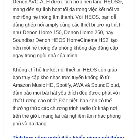
Denon AVC-A1H được tích hợp nền tảng HEOS®,
mang đến sự linh hoạt tối đa trong việc kết nối và
mở rộng hệ thống âm thanh. Với HEOS, bạn dễ
dàng ghép nối amply cùng các thiết bị tương thích
như Denon Home 150, Denon Home 250, hay
Soundbar Denon HEOS HomeCinema HS2, tạo
nên một hệ thống đa phòng không dây đẳng cấp
ngay trong ngôi nhà của mình.
Không chỉ hỗ trợ kết nối thiết bị, HEOS còn giúp
bạn truy cập kho nhạc trực tuyến khổng lồ từ
Amazon Music HD, Spotify, AWA và SoundCloud,
đảm bảo mọi bài hát yêu thích đều được phát với
chất lượng cao nhất. Đặc biệt, bạn còn có thể
thưởng thức các chương trình radio từ khắp nơi
trên thế giới, mang lại trải nghiệm âm nhạc phong
phú và đa dạng.
Tích hợp công nghệ điều khiển giọng nói thông