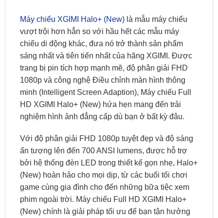
Máy chiếu XGIMI Halo+ (New)
là mẫu máy chiếu
vượt trội hơn hẳn so với hầu hết các mẫu máy
chiếu di động khác, đưa nó trở thành sản phẩm
sáng nhất và tiên tiến nhất của hãng XGIMI. Được
trang bị pin tích hợp mạnh mẽ, độ phân giải FHD
1080p và công nghệ Điều chỉnh màn hình thông
minh (Intelligent Screen Adaption), Máy chiếu Full
HD XGIMI Halo+ (New) hứa hẹn mang đến trải
nghiệm hình ảnh đẳng cấp dù bạn ở bất kỳ đâu.
Với độ phân giải FHD 1080p tuyệt đẹp và độ sáng
ấn tượng lên đến 700 ANSI lumens, được hỗ trợ
bởi hệ thống đèn LED trong thiết kế gọn nhẹ, Halo+
(New) hoàn hảo cho mọi dịp, từ các buổi tối chơi
game cùng gia đình cho đến những bữa tiệc xem
phim ngoài trời. Máy chiếu Full HD XGIMI Halo+
(New) chính là giải pháp tối ưu để bạn tận hưởng