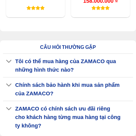
158.000.000
₫
Khoảng
giá:
từ
148.000.
đến
158.000.
CÂU HỎI THƯỜNG GẶP
Tôi có thể mua hàng của ZAMACO qua
những hình thức nào?
Chính sách bảo hành khi mua sản phẩm
của ZAMACO?
ZAMACO có chính sách ưu đãi riêng
cho khách hàng từng mua hàng tại công
ty không?