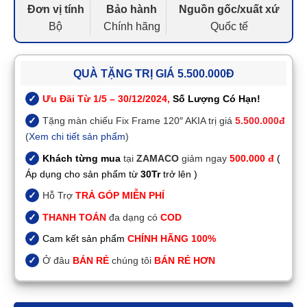
Đơn vị tính
Bảo hành
Nguồn gốc/xuất xứ
Bộ
Chính hãng
Quốc tế
QUÀ TẶNG TRỊ GIÁ 5.500.000Đ
Ưu Đãi Từ 1/5 – 30/12/2024,
Số Lượng Có Hạn!
Tặng màn chiếu Fix Frame 120″ AKIA trị giá
5.500.000đ
(
Xem chi tiết sản phẩm
)
Khách từng mua
tại
ZAMACO
giảm ngay
500.000 đ
(
Áp dụng cho sản phẩm từ
30Tr
trở lên )
Hỗ Trợ
TRẢ GÓP MIỄN PHÍ
THANH TOÁN
đa dạng có
COD
Cam kết sản phẩm
CHÍNH HÃNG 100%
Ở đâu
BÁN RẺ
chúng tôi
BÁN RẺ HƠN