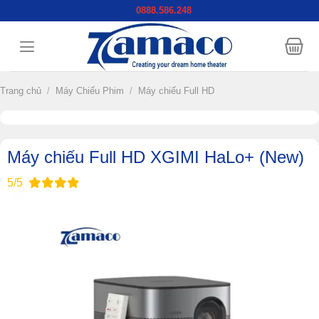
Chuyển
0888.586.248
đến
nội
dung
Trang chủ
/
Máy Chiếu Phim
/
Máy chiếu Full HD
Máy chiếu Full HD XGIMI HaLo+ (New)
5/5