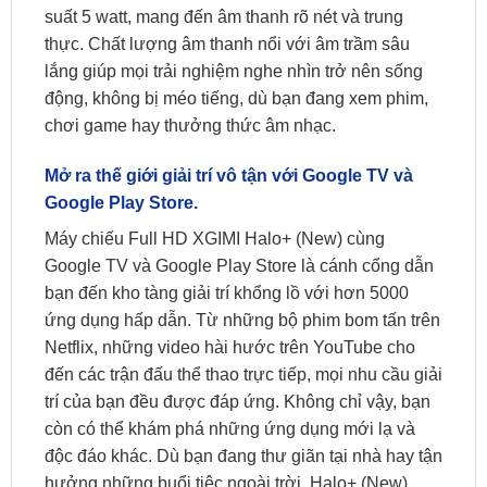
suất 5 watt, mang đến âm thanh rõ nét và trung
thực. Chất lượng âm thanh nổi với âm trầm sâu
lắng giúp mọi trải nghiệm nghe nhìn trở nên sống
động, không bị méo tiếng, dù bạn đang xem phim,
chơi game hay thưởng thức âm nhạc.
Mở ra thế giới giải trí vô tận với Google TV và
Google Play Store.
Máy chiếu Full HD XGIMI Halo+ (New) cùng
Google TV và Google Play Store là cánh cổng dẫn
bạn đến kho tàng giải trí khổng lồ với hơn 5000
ứng dụng hấp dẫn. Từ những bộ phim bom tấn trên
Netflix, những video hài hước trên YouTube cho
đến các trận đấu thể thao trực tiếp, mọi nhu cầu giải
trí của bạn đều được đáp ứng. Không chỉ vậy, bạn
còn có thể khám phá những ứng dụng mới lạ và
độc đáo khác. Dù bạn đang thư giãn tại nhà hay tận
hưởng những buổi tiệc ngoài trời, Halo+ (New)