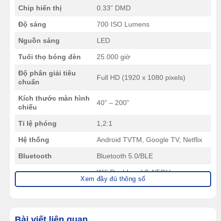
Chip hiển thị
0.33” DMD
Độ sáng
700 ISO Lumens
Nguồn sáng
LED
Tuổi thọ bóng đèn
25.000 giờ
Độ phân giải tiêu
Full HD (1920 x 1080 pixels)
chuẩn
Kích thước màn hình
40” – 200”
chiếu
Tỉ lệ phóng
1,2:1
Hệ thống
Android TVTM, Google TV, Netflix
Bluetooth
Bluetooth 5.0/BLE
Wifi Dual-band 2.4/5GHz,
Wifi
Xem đầy đủ thông số
802.11a/b/g/n/ac
Cổng kết nối đầu
DC × 1, HDMI (EARC Supported) ×
vào
1, USB × 1
Bài viết liên quan