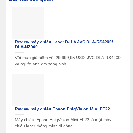
Cổng kết nối đầu ra
Headphone × 1 (3.5mm)
Loa
2 × 5W Harman/Kardon
Dolby Audio
có
Dolby Digital (DD)
có
DTS-HD
có
Review máy chiếu Laser D-ILA JVC DLA-RS4200/
DLA-NZ900
DTS-Studio Sound
có
Với mức giá niêm yết 29.999,95 USD, JVC DLA-RS4200
Dolby Digital Plus
có
và người anh em song sinh...
(DD+)
Độ ồn
<30 dB
Kích thước
113.5 × 145 × 171.5mm
Trọng lượng
1,6 kg
Review máy chiếu Epson EpiqVision Mini EF22
Máy chiếu Epson EpiqVision Mini EF22 là một máy
chiếu laser thông minh di động...