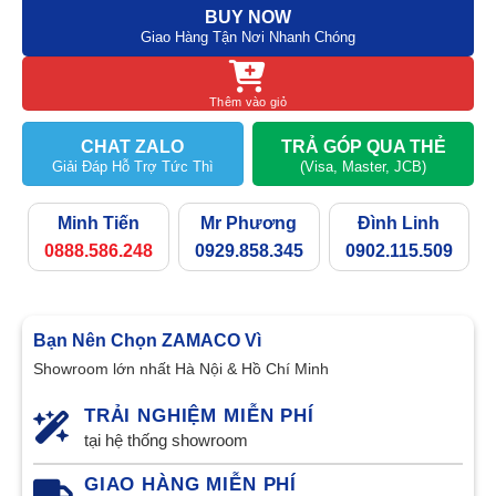
BUY NOW
Giao Hàng Tận Nơi Nhanh Chóng
Thêm vào giỏ
CHAT ZALO
TRẢ GÓP QUA THẺ
Giải Đáp Hỗ Trợ Tức Thì
(Visa, Master, JCB)
Minh Tiến
Mr Phương
Đình Linh
0888.586.248
0929.858.345
0902.115.509
Bạn Nên Chọn ZAMACO Vì
Showroom lớn nhất Hà Nội & Hồ Chí Minh
TRẢI NGHIỆM MIỄN PHÍ
tại hệ thống showroom
GIAO HÀNG MIỄN PHÍ