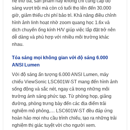
hệ thứ ba, sản phẩm này không chỉ cung cấp độ
sáng vượt trội mà còn có tuổi thọ lên đến 30.000
giờ, giảm thiểu chi phí bảo trì. Khả năng điều chỉnh
hình ảnh linh hoạt nhờ zoom quang học 1.6x và
dịch chuyển ống kính H/V giúp việc lắp đặt trở nên
dễ dàng và phù hợp với nhiều môi trường khác
nhau.
Tỏa sáng mọi không gian với độ sáng 6.000
ANSI Lumen
Với độ sáng ấn tượng 6.000 ANSI Lumen, máy
chiếu ViewSonic LSC601W-ST mang đến hình ảnh
sống động và sắc nét, ngay cả trong những môi
trường ánh sáng phức tạp. Từ phòng họp, giảng
đường, phòng trưng bày đến các địa điểm trải
nghiệm mô phỏng,… LSC601W-ST đều đáp ứng
hoàn hảo mọi nhu cầu trình chiếu, tạo ra những trải
nghiệm thị giác tuyệt vời cho người xem.