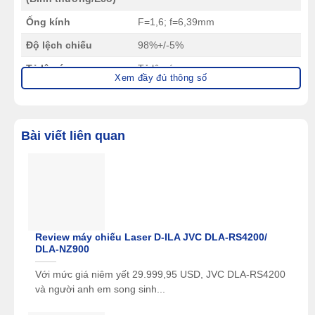
Ống kính
F=1,6; f=6,39mm
Độ lệch chiếu
98%+/-5%
Tỷ lệ ném
Tỷ lệ ném
Xem đầy đủ thông số
Zoom quang học
Cố định
Zoom kỹ thuật số
1,0x-4,0x
Bài viết liên quan
Kích thước màn hình
55"-180"
chiếu
Khoảng cách chiếu
0,521-1,71m (100"@0,948m)
Keystone
H:+/-15° , V:+/-15°
Độ trễ đầu vào
60ms
Review máy chiếu Laser D-ILA JVC DLA-RS4200/
VGA(640 x 480) to 4K(3840 x
DLA-NZ900
Hỗ trợ độ phân giải
2160@30Hz)
Với mức giá niêm yết 29.999,95 USD, JVC DLA-RS4200
Khả năng tương
480i, 480p, 576i, 576p, 720p,
và người anh em song sinh...
thích HDTV
1080i, 1080p, 2160p@30Hz