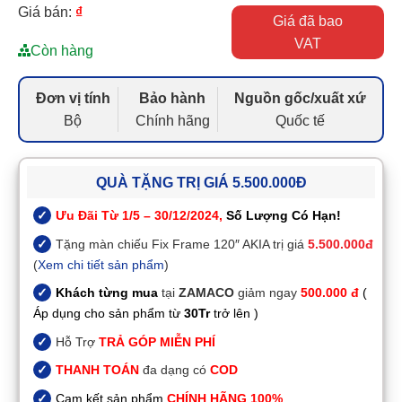
Giá bán:
₫
Giá đã bao
VAT
Còn hàng
Đơn vị tính
Bảo hành
Nguồn gốc/xuất xứ
Bộ
Chính hãng
Quốc tế
QUÀ TẶNG TRỊ GIÁ 5.500.000Đ
Ưu Đãi Từ 1/5 – 30/12/2024,
Số Lượng Có Hạn!
Tặng màn chiếu Fix Frame 120″ AKIA trị giá
5.500.000đ
(
Xem chi tiết sản phẩm
)
Khách từng mua
tại
ZAMACO
giảm ngay
500.000 đ
(
Áp dụng cho sản phẩm từ
30Tr
trở lên )
Hỗ Trợ
TRẢ GÓP MIỄN PHÍ
THANH TOÁN
đa dạng có
COD
Cam kết sản phẩm
CHÍNH HÃNG 100%