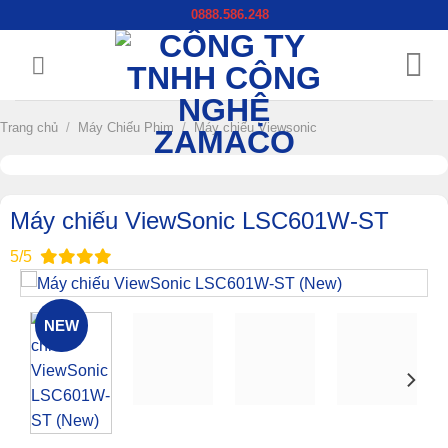
Chuyển
0888.586.248
đến
nội
dung
Trang chủ
/
Máy Chiếu Phim
/
Máy chiếu Viewsonic
Máy chiếu ViewSonic LSC601W-ST
5/5
NEW