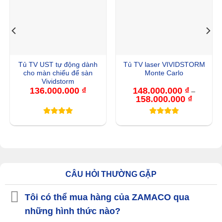
Tủ TV UST tự động dành
Tủ TV laser VIVIDSTORM
cho màn chiếu để sàn
Monte Carlo
Vividstorm
136.000.000
₫
148.000.000
₫
–
158.000.000
₫
Khoảng
giá:
từ
148.000.
đến
158.000.
CÂU HỎI THƯỜNG GẶP
Tôi có thể mua hàng của ZAMACO qua
những hình thức nào?