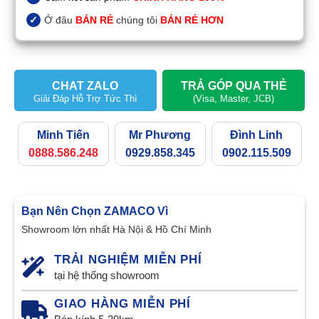
Ở đâu
BÁN RẺ
chúng tôi
BÁN RẺ HƠN
CHAT ZALO
TRẢ GÓP QUA THẺ
Giải Đáp Hỗ Trợ Tức Thì
(Visa, Master, JCB)
Minh Tiến
Mr Phương
Đình Linh
0888.586.248
0929.858.345
0902.115.509
Bạn Nên Chọn ZAMACO Vì
Showroom lớn nhất Hà Nội & Hồ Chí Minh
TRẢI NGHIỆM MIỄN PHÍ
tại hệ thống showroom
GIAO HÀNG MIỄN PHÍ