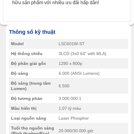
hữu sản phẩm với nhiều ưu đãi hấp dẫn!
Thông số kỹ thuật
Model
LSC601W-ST
Hệ thống chiếu
3LCD (3x0.64" with MLA)
Độ phân giải gốc
1280 x 800p
Độ sáng
6.000 (ANSI Lumens)
Độ sáng (trung tâm
6.500
Lumen)
Độ tương phản
3.000.000:1
Màu hiển thị
1,07 tỷ màu
Loại nguồn sáng
Laser Phosphor
Tuổi thọ nguồn sáng
20.000/30.000 giờ
(Bình thường/Eco)