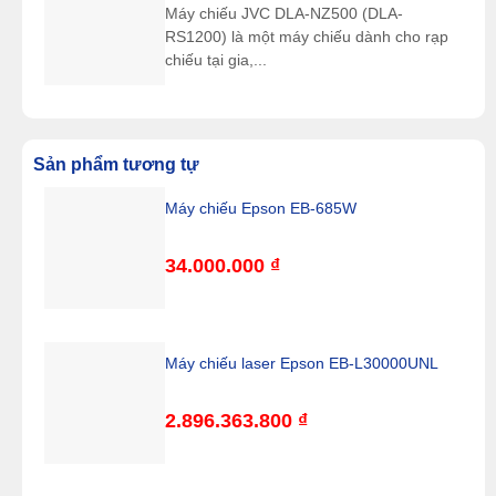
405x404x164mm
Máy chiếu JVC DLA-NZ500 (DLA-
có chân điều chỉnh
RS1200) là một máy chiếu dành cho rạp
Trọng lượng
8.0kg
chiếu tại gia,...
Sản phẩm tương tự
Máy chiếu Epson EB-685W
34.000.000
₫
Máy chiếu laser Epson EB-L30000UNL
2.896.363.800
₫