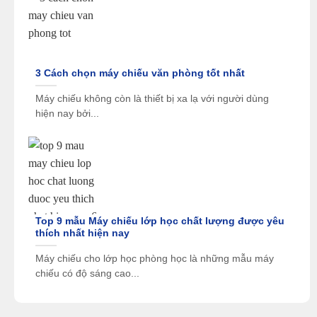
Kích thước màn hình
60” – 1.000”
chiếu
Tần số làm tươi
192 – 240 Hz
(Refresh Rate)
3 Cách chọn máy chiếu văn phòng tốt nhất
HDMI, DVI-D, HDBaseT, 3G-SDI,
Máy chiếu không còn là thiết bị xa lạ với người dùng
Cổng kết nối
USB, RS-232C, Audio Out
hiện nay bởi...
LAN có dây, không dây (tùy chọn
Kết nối mạng
ELPAP11)
Keystone ±45° dọc / ±30° ngang,
Tính năng hình ảnh
Quick Corner, Point Correction
Hệ điều hành hỗ trợ
Epson Projector Config Tool (NFC)
cấu hình
Top 9 mẫu Máy chiếu lớp học chất lượng được yêu
thích nhất hiện nay
Nguồn điện
100 – 240 V AC ±10%, 50/60 Hz
Máy chiếu cho lớp học phòng học là những mẫu máy
864W (chế độ thường) / 633W (tiết
Điện năng tiêu thụ
chiếu có độ sáng cao...
kiệm)
Độ ồn
34 dB (thường) / 29 dB (tiết kiệm)