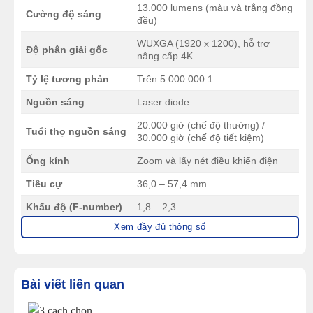
13.000 lumens (màu và trắng đồng
Cường độ sáng
đều)
WUXGA (1920 x 1200), hỗ trợ
Độ phân giải gốc
nâng cấp 4K
Tỷ lệ tương phản
Trên 5.000.000:1
Nguồn sáng
Laser diode
20.000 giờ (chế độ thường) /
Tuổi thọ nguồn sáng
30.000 giờ (chế độ tiết kiệm)
Ống kính
Zoom và lấy nét điều khiển điện
Tiêu cự
36,0 – 57,4 mm
Khẩu độ (F-number)
1,8 – 2,3
Xem đầy đủ thông số
Tỷ lệ zoom
1 – 1,6
Dịch chuyển ống
±60% (điều khiển điện) / ±18%
kính dọc/ngang
(điều khiển điện)
Bài viết liên quan
Tỷ lệ phóng hình
1,57 – 2,56 (rộng – tele)
Hỗ trợ thay ống kính
Có