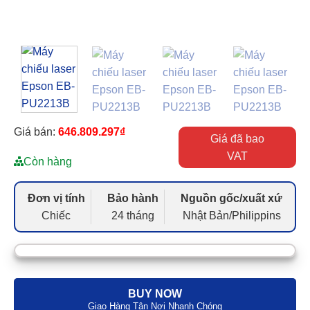
Giá bán:
646.809.297
₫
Giá đã bao
VAT
Còn hàng
Đơn vị tính
Bảo hành
Nguồn gốc/xuất xứ
Chiếc
24 tháng
Nhật Bản/Philippins
BUY NOW
Giao Hàng Tận Nơi Nhanh Chóng