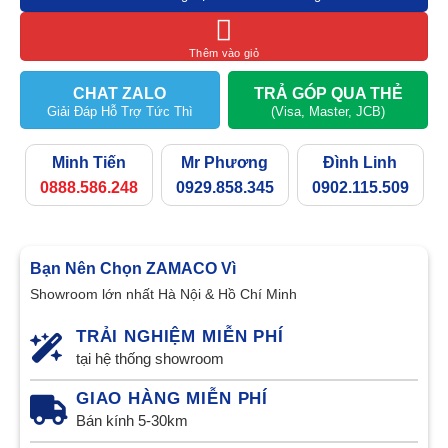
Thêm vào giỏ
CHAT ZALO
TRẢ GÓP QUA THẺ
Giải Đáp Hỗ Trợ Tức Thì
(Visa, Master, JCB)
Minh Tiến
Mr Phương
Đình Linh
0888.586.248
0929.858.345
0902.115.509
Bạn Nên Chọn ZAMACO Vì
Showroom lớn nhất Hà Nội & Hồ Chí Minh
TRẢI NGHIỆM MIỄN PHÍ
tại hệ thống showroom
GIAO HÀNG MIỄN PHÍ
Bán kính 5-30km