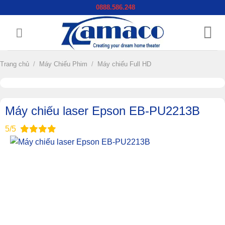
Chuyển
0888.586.248
đến
nội
dung
Trang chủ
/
Máy Chiếu Phim
/
Máy chiếu Full HD
Máy chiếu laser Epson EB-PU2213B
5/5