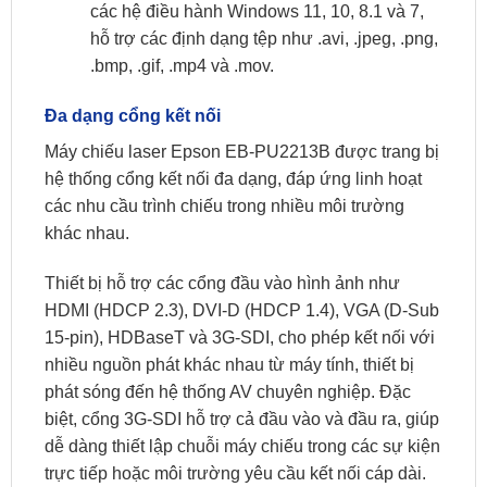
các hệ điều hành Windows 11, 10, 8.1 và 7,
hỗ trợ các định dạng tệp như .avi, .jpeg, .png,
.bmp, .gif, .mp4 và .mov.
Đa dạng cổng kết nối
Máy chiếu laser Epson EB-PU2213B được trang bị
hệ thống cổng kết nối đa dạng, đáp ứng linh hoạt
các nhu cầu trình chiếu trong nhiều môi trường
khác nhau.
Thiết bị hỗ trợ các cổng đầu vào hình ảnh như
HDMI (HDCP 2.3), DVI-D (HDCP 1.4), VGA (D-Sub
15-pin), HDBaseT và 3G-SDI, cho phép kết nối với
nhiều nguồn phát khác nhau từ máy tính, thiết bị
phát sóng đến hệ thống AV chuyên nghiệp. Đặc
biệt, cổng 3G-SDI hỗ trợ cả đầu vào và đầu ra, giúp
dễ dàng thiết lập chuỗi máy chiếu trong các sự kiện
trực tiếp hoặc môi trường yêu cầu kết nối cáp dài.