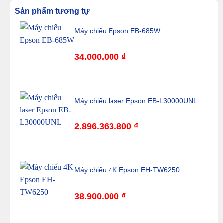
Kích thước không
492 x 586 x 185 mm
Sản phẩm tương tự
có chân (W x H x D)
Trọng lượng
23,7 kg
Máy chiếu Epson EB-685W
34.000.000
₫
Máy chiếu laser Epson EB-L30000UNL
2.896.363.800
₫
Máy chiếu 4K Epson EH-TW6250
38.900.000
₫