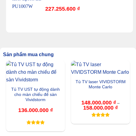
227.255.600
₫
Sản phẩm mua chung
Tủ TV laser VIVIDSTORM
Monte Carlo
Tủ TV UST tự động dành
cho màn chiếu để sàn
Vividstorm
148.000.000
₫
–
158.000.000
₫
Khoảng
136.000.000
₫
giá:
từ
148.000.
đến
158.000.