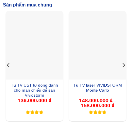
Sản phẩm mua chung
Tủ TV UST tự động dành
Tủ TV laser VIVIDSTORM
cho màn chiếu để sàn
Monte Carlo
Vividstorm
136.000.000
₫
148.000.000
₫
–
158.000.000
₫
Khoảng
giá:
từ
148.000.
đến
158.000.