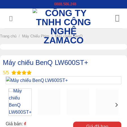
Chuyển
0888.586.248
đến
nội
dung
Trang chủ
/
Máy Chiếu Phim
/
Máy chiếu BenQ
Máy chiếu BenQ LW600ST+
5/5
Giá bán:
₫
Giá đã bao