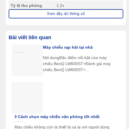
Tỷ lệ thu phóng
1,2x
Xem đầy đủ thông số
Điều chỉnh ống kính
thủ công
Hiệu chỉnh méo hình
2D, tự động dọc ±30°, ngang ±30°
thang
Bài viết liên quan
Kích thước (RxCxS)
304 x 107 x 221 mm
Máy chiếu rạp hát tại nhà
Trọng lượng tịnh
2,9 kg
Nội dungĐặc điểm nổi bật của máy
chiếu BenQ LW600ST+Đánh giá máy
chiếu BenQ LW600ST+...
3 Cách chọn máy chiếu văn phòng tốt nhất
Máy chiếu không còn là thiết bị xa lạ với người dùng