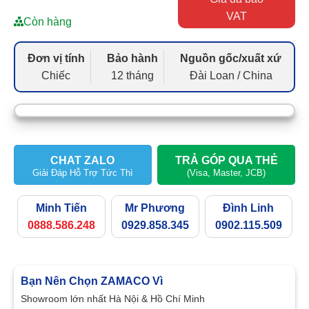
VAT
Còn hàng
Đơn vị tính
Bảo hành
Nguồn gốc/xuất xứ
Chiếc
12 tháng
Đài Loan / China
CHAT ZALO
TRẢ GÓP QUA THẺ
Giải Đáp Hỗ Trợ Tức Thì
(Visa, Master, JCB)
Minh Tiến
Mr Phương
Đình Linh
0888.586.248
0929.858.345
0902.115.509
Bạn Nên Chọn ZAMACO Vì
Showroom lớn nhất Hà Nội & Hồ Chí Minh