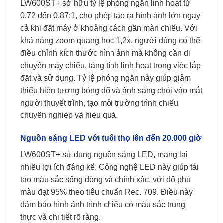
LW600ST+ sở hữu tỷ lệ phóng ngắn linh hoạt từ
0,72 đến 0,87:1, cho phép tạo ra hình ảnh lớn ngay
cả khi đặt máy ở khoảng cách gần màn chiếu. Với
khả năng zoom quang học 1,2x, người dùng có thể
điều chỉnh kích thước hình ảnh mà không cần di
chuyển máy chiếu, tăng tính linh hoạt trong việc lắp
đặt và sử dụng. Tỷ lệ phóng ngắn này giúp giảm
thiểu hiện tượng bóng đổ và ánh sáng chói vào mắt
người thuyết trình, tạo môi trường trình chiếu
chuyên nghiệp và hiệu quả.
​Nguồn sáng LED với tuổi thọ lên đến 20.000 giờ
LW600ST+ sử dụng nguồn sáng LED, mang lại
nhiều lợi ích đáng kể. Công nghệ LED này giúp tái
tạo màu sắc sống động và chính xác, với độ phủ
màu đạt 95% theo tiêu chuẩn Rec. 709. Điều này
đảm bảo hình ảnh trình chiếu có màu sắc trung
thực và chi tiết rõ ràng. ​