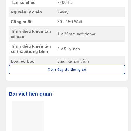
Tần số chéo
2400 Hz
Nguyên lý chéo
2-way
Công suất
30 - 150 Watt
Trình điều khiển tần
1 x 29mm soft dome
số cao
Trình điều khiển tần
2 x 5 ¼ inch
số thấp/trung bình
Loại vỏ bọc
phản xạ âm trầm
Xem đầy đủ thông số
Tần số điều chỉnh
43 Hz
phản xạ âm trầm
Kết nối đầu vào
đơn
Bài viết liên quan
Vị trí được đề xuất
sàn nhà
Khoảng cách
khuyến nghị từ
15-80cm
tường sau đến mặt
sau của loa
Black Ash (Tro đen), Light Oak (Gỗ