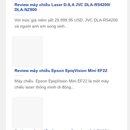
Màu sắc
sồi trắng), Dark Walnut (Gỗ óc chó
Review máy chiếu Laser D-ILA JVC DLA-RS4200/
DLA-NZ900
sẫm) và White (Trắng)
Kích thước (RxCxS)
162mm x 830mm x 283mm
Với mức giá niêm yết 29.999,95 USD, JVC DLA-RS4200
và người anh em song sinh...
Trọng lượng
10,8kg
bộ đinh, chân cao su, sách hướng
Phụ kiện
dẫn
Review máy chiếu Epson EpiqVision Mini EF22
Máy chiếu Epson EpiqVision Mini EF22 là một máy
chiếu laser thông minh di động...