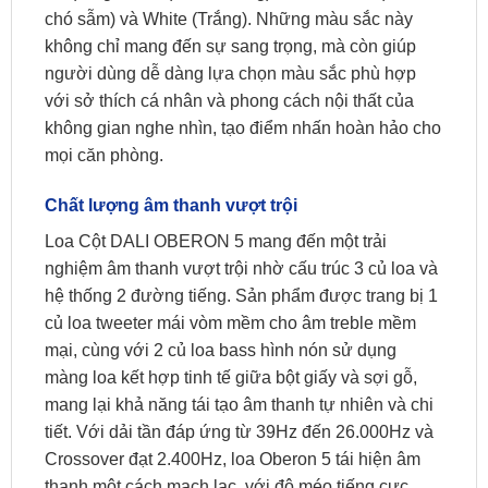
chó sẫm) và White (Trắng). Những màu sắc này
không chỉ mang đến sự sang trọng, mà còn giúp
người dùng dễ dàng lựa chọn màu sắc phù hợp
với sở thích cá nhân và phong cách nội thất của
không gian nghe nhìn, tạo điểm nhấn hoàn hảo cho
mọi căn phòng.
Chất lượng âm thanh vượt trội
Loa Cột DALI OBERON 5 mang đến một trải
nghiệm âm thanh vượt trội nhờ cấu trúc 3 củ loa và
hệ thống 2 đường tiếng. Sản phẩm được trang bị 1
củ loa tweeter mái vòm mềm cho âm treble mềm
mại, cùng với 2 củ loa bass hình nón sử dụng
màng loa kết hợp tinh tế giữa bột giấy và sợi gỗ,
mang lại khả năng tái tạo âm thanh tự nhiên và chi
tiết. Với dải tần đáp ứng từ 39Hz đến 26.000Hz và
Crossover đạt 2.400Hz, loa Oberon 5 tái hiện âm
thanh một cách mạch lạc, với độ méo tiếng cực