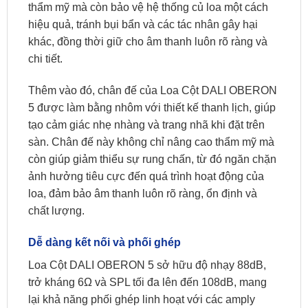
thẩm mỹ mà còn bảo vệ hệ thống củ loa một cách
hiệu quả, tránh bụi bẩn và các tác nhân gây hại
khác, đồng thời giữ cho âm thanh luôn rõ ràng và
chi tiết.
Thêm vào đó, chân đế của Loa Cột DALI OBERON
5 được làm bằng nhôm với thiết kế thanh lịch, giúp
tạo cảm giác nhẹ nhàng và trang nhã khi đặt trên
sàn. Chân đế này không chỉ nâng cao thẩm mỹ mà
còn giúp giảm thiểu sự rung chấn, từ đó ngăn chặn
ảnh hưởng tiêu cực đến quá trình hoạt động của
loa, đảm bảo âm thanh luôn rõ ràng, ổn định và
chất lượng.
Dễ dàng kết nối và phối ghép
Loa Cột DALI OBERON 5 sở hữu độ nhạy 88dB,
trở kháng 6Ω và SPL tối đa lên đến 108dB, mang
lại khả năng phối ghép linh hoạt với các amply