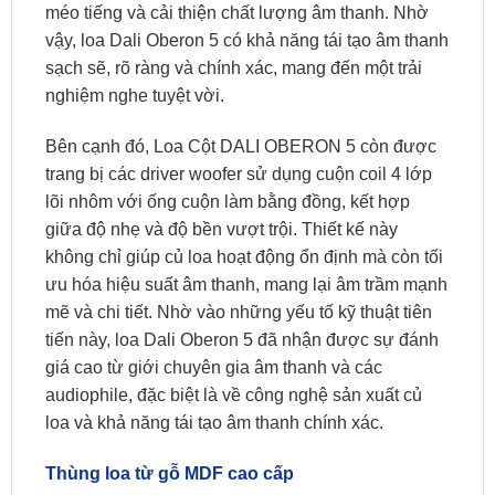
méo tiếng và cải thiện chất lượng âm thanh. Nhờ
vậy, loa Dali Oberon 5 có khả năng tái tạo âm thanh
sạch sẽ, rõ ràng và chính xác, mang đến một trải
nghiệm nghe tuyệt vời.
Bên cạnh đó, Loa Cột DALI OBERON 5 còn được
trang bị các driver woofer sử dụng cuộn coil 4 lớp
lõi nhôm với ống cuộn làm bằng đồng, kết hợp
giữa độ nhẹ và độ bền vượt trội. Thiết kế này
không chỉ giúp củ loa hoạt động ổn định mà còn tối
ưu hóa hiệu suất âm thanh, mang lại âm trầm mạnh
mẽ và chi tiết. Nhờ vào những yếu tố kỹ thuật tiên
tiến này, loa Dali Oberon 5 đã nhận được sự đánh
giá cao từ giới chuyên gia âm thanh và các
audiophile, đặc biệt là về công nghệ sản xuất củ
loa và khả năng tái tạo âm thanh chính xác.
Thùng loa từ gỗ MDF cao cấp