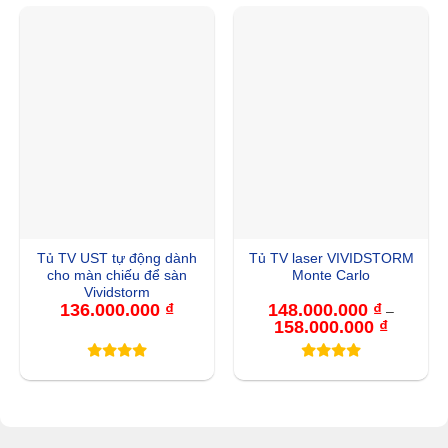
Tủ TV UST tự động dành
Tủ TV laser VIVIDSTORM
cho màn chiếu để sàn
Monte Carlo
Vividstorm
136.000.000
₫
148.000.000
₫
–
158.000.000
₫
Khoảng
giá:
từ
148.000.
đến
158.000.