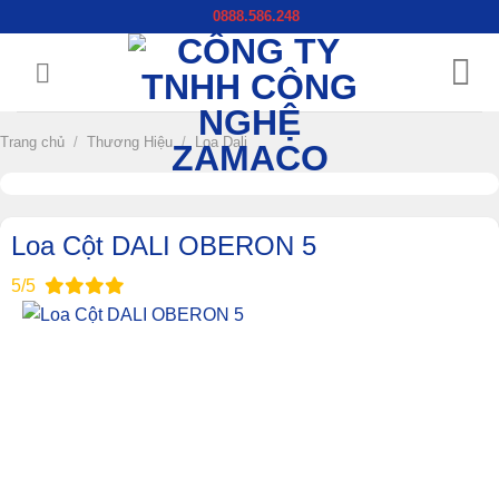
Chuyển
0888.586.248
đến
nội
dung
Trang chủ
/
Thương Hiệu
/
Loa Dali
Loa Cột DALI OBERON 5
5/5