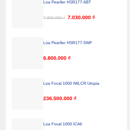
Loa Pearller HSR177-6BT
Giá
7.030.000
₫
Giá
7.400.000
₫
gốc
hiện
là:
tại
7.400.000 ₫.
là:
7.030.000 ₫.
Loa Pearller HSR177-5WF
6.800.000
₫
Loa Focal 1000 IWLCR Utopia
236.500.000
₫
Loa Focal 1000 ICA6