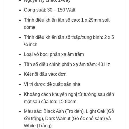
Nguyên lý chéo: 2-way
Công suất: 30 – 150 Watt
Trình điều khiển tần số cao: 1 x 29mm soft
dome
Trình điều khiển tần số thấp/trung bình: 2 x 5
¼ inch
Loại vỏ bọc: phản xạ âm trầm
Tần số điều chỉnh phản xạ âm trầm: 43 Hz
Kết nối đầu vào: đơn
Vị trí được đề xuất: sàn nhà
Khoảng cách khuyến nghị từ tường sau đến
mặt sau của loa: 15-80cm
Màu sắc: Black Ash (Tro đen), Light Oak (Gỗ
sồi trắng), Dark Walnut (Gỗ óc chó sẫm) và
White (Trắng)