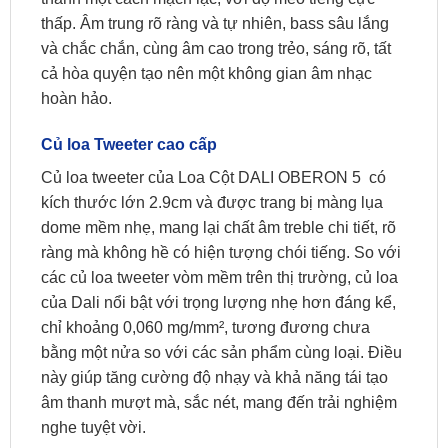
thấp. Âm trung rõ ràng và tự nhiên, bass sâu lắng
và chắc chắn, cùng âm cao trong trẻo, sáng rõ, tất
cả hòa quyện tạo nên một không gian âm nhạc
hoàn hảo.
Củ loa Tweeter cao cấp
Củ loa tweeter của Loa Cột DALI OBERON 5 có
kích thước lớn 2.9cm và được trang bị màng lụa
dome mềm nhẹ, mang lại chất âm treble chi tiết, rõ
ràng mà không hề có hiện tượng chói tiếng. So với
các củ loa tweeter vòm mềm trên thị trường, củ loa
của Dali nổi bật với trọng lượng nhẹ hơn đáng kể,
chỉ khoảng 0,060 mg/mm², tương đương chưa
bằng một nửa so với các sản phẩm cùng loại. Điều
này giúp tăng cường độ nhạy và khả năng tái tạo
âm thanh mượt mà, sắc nét, mang đến trải nghiệm
nghe tuyệt vời.