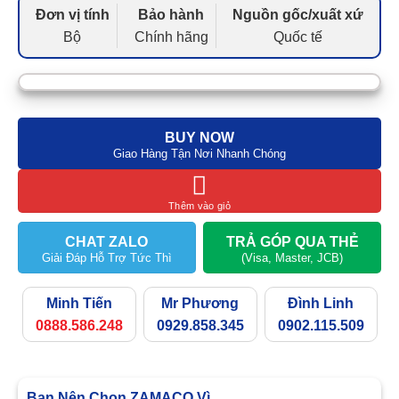
Đơn vị tính
Bảo hành
Nguồn gốc/xuất xứ
Bộ
Chính hãng
Quốc tế
BUY NOW
Giao Hàng Tận Nơi Nhanh Chóng
Thêm vào giỏ
CHAT ZALO
TRẢ GÓP QUA THẺ
Giải Đáp Hỗ Trợ Tức Thì
(Visa, Master, JCB)
Minh Tiến
Mr Phương
Đình Linh
0888.586.248
0929.858.345
0902.115.509
Bạn Nên Chọn ZAMACO Vì