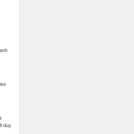
hanh
ies
à
I duy