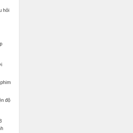
u hỏi
ip
i
 phim
ện độ
3
nh