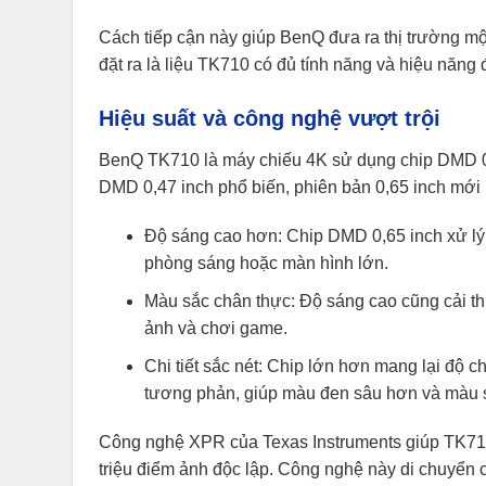
Cách tiếp cận này giúp BenQ đưa ra thị trường mộ
đặt ra là liệu TK710 có đủ tính năng và hiệu năn
Hiệu suất và công nghệ vượt trội
BenQ TK710 là máy chiếu 4K sử dụng chip DMD 0,
DMD 0,47 inch phổ biến, phiên bản 0,65 inch mới 
Độ sáng cao hơn: Chip DMD 0,65 inch xử lý
phòng sáng hoặc màn hình lớn.
Màu sắc chân thực: Độ sáng cao cũng cải th
ảnh và chơi game.
Chi tiết sắc nét: Chip lớn hơn mang lại độ ch
tương phản, giúp màu đen sâu hơn và màu 
Công nghệ XPR của Texas Instruments giúp TK710 
triệu điểm ảnh độc lập. Công nghệ này di chuyển c