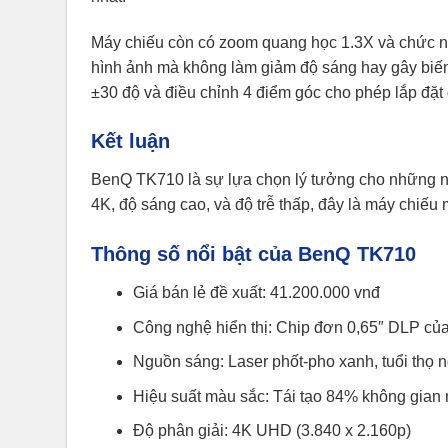
Máy chiếu còn có zoom quang học 1.3X và chức nă
hình ảnh mà không làm giảm độ sáng hay gây biến
±30 độ và điều chỉnh 4 điểm góc cho phép lắp đặt
Kết luận
BenQ TK710 là sự lựa chọn lý tưởng cho những ngư
4K, độ sáng cao, và độ trễ thấp, đây là máy chiếu 
Thông số nổi bật của BenQ TK710
Giá bán lẻ đề xuất: 41.200.000 vnđ
Công nghệ hiển thị: Chip đơn 0,65″ DLP củ
Nguồn sáng: Laser phốt-pho xanh, tuổi thọ 
Hiệu suất màu sắc: Tái tạo 84% không gia
Độ phân giải: 4K UHD (3.840 x 2.160p)