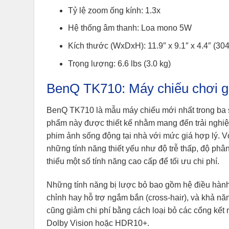
Tỷ lệ zoom ống kính: 1.3x
Hệ thống âm thanh: Loa mono 5W
Kích thước (WxDxH): 11.9″ x 9.1″ x 4.4″ (30
Trọng lượng: 6.6 lbs (3.0 kg)
BenQ TK710: Máy chiếu chơi g
BenQ TK710 là mẫu máy chiếu mới nhất trong ba
phẩm này được thiết kế nhằm mang đến trải nghiệm
phim ảnh sống động tại nhà với mức giá hợp lý. V
những tính năng thiết yếu như độ trễ thấp, độ phâ
thiểu một số tính năng cao cấp để tối ưu chi phí.
Những tính năng bị lược bỏ bao gồm hệ điều hành
chỉnh hay hỗ trợ ngắm bắn (cross-hair), và khả n
cũng giảm chi phí bằng cách loại bỏ các cổng kết 
Dolby Vision hoặc HDR10+.