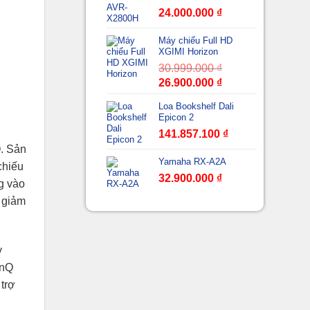
24.000.000
₫
Máy chiếu Full HD
XGIMI Horizon
30.999.000
₫
Giá
Giá
26.900.000
₫
gốc
hiện
Loa Bookshelf Dali
là:
tại
Epicon 2
30.999.000 ₫.
là:
141.857.100
₫
26.900.000 ₫.
. Sản
Yamaha RX-A2A
chiếu
32.900.000
₫
g vào
c giảm
y
enQ
 trợ