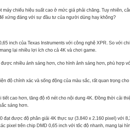
t máy chiếu hiệu suất cao ở mức giá phải chăng. Tuy nhiên, câ
g để xứng đáng với sự đầu tư của người dùng hay không?
65 inch của Texas Instruments với công nghệ XPR. So với ch
mang lại nhiều lợi ích cho cả 4K và chơi game.
 được nhiều ánh sáng hơn, cho hình ảnh sáng hơn, phù hợp vớ
iện độ chính xác và sống động của màu sắc, rất quan trọng cho
i tiết cao hơn, tăng độ rõ nét cho nội dung 4K. Đồng thời cải thi
sắc sáng hơn.
đạt được độ phân giải 4K thực sự (3.840 x 2.160 pixel) với 8,
ác pixel trên chip DMD 0,65 inch với tốc độ nhanh, mang lại hì