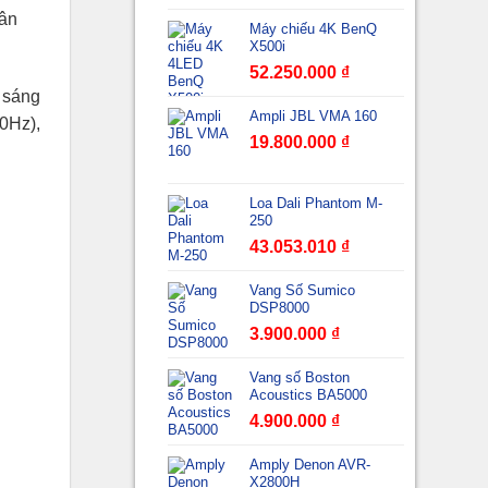
dân
Máy chiếu 4K BenQ
X500i
52.250.000
₫
n sáng
Ampli JBL VMA 160
0Hz),
19.800.000
₫
Loa Dali Phantom M-
250
43.053.010
₫
Vang Số Sumico
DSP8000
3.900.000
₫
Vang số Boston
Acoustics BA5000
4.900.000
₫
Amply Denon AVR-
X2800H