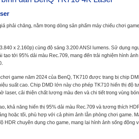
ser
iá phải chăng, nằm trong dòng sản phẩm máy chiếu chơi game
3.840 x 2.160p) cùng độ sáng 3.200 ANSI lumens. Sử dụng ng
i tạo tới 95% dải màu Rec.709, mang đến trải nghiệm hình ảnh
0.
 và chơi game năm 2024 của BenQ, TK710 được trang bị chip D
, hiệu suất cao. Chip DMD lớn này cho phép TK710 hiển thị độ 
laser, cải thiện chất lượng màu đen và chi tiết trong vùng bóng
ao, khả năng hiển thị 95% dải màu Rec.709 và tương thích HD
áng hoặc tối, phù hợp với cả phim ảnh lẫn phòng chơi game. M
 độ HDR chuyên dụng cho game, mang lại hình ảnh sống động và