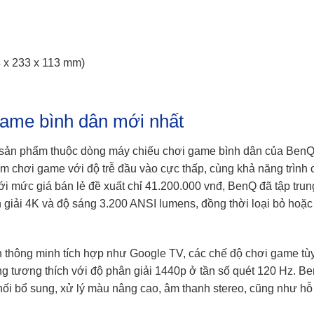
4 x 233 x 113 mm)
ame bình dân mới nhất
 sản phẩm thuộc dòng máy chiếu chơi game bình dân của BenQ
 chơi game với độ trễ đầu vào cực thấp, cùng khả năng trình 
ới mức giá bán lẻ đề xuất chỉ 41.200.000 vnđ, BenQ đã tập trun
n giải 4K và độ sáng 3.200 ANSI lumens, đồng thời loại bỏ hoặ
 thông minh tích hợp như Google TV, các chế độ chơi game tù
ăng tương thích với độ phân giải 1440p ở tần số quét 120 Hz. B
nối bổ sung, xử lý màu nâng cao, âm thanh stereo, cũng như hỗ