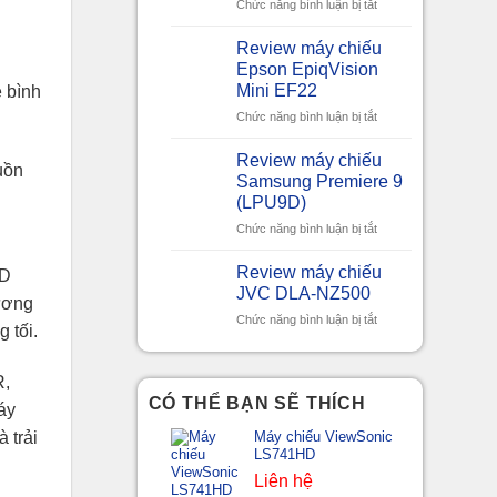
NOMVDIC
ở
Chức năng bình luận bị tắt
P1000
Review
máy
Review máy chiếu
chiếu
Epson EpiqVision
Laser
Mini EF22
 bình
D-
ở
Chức năng bình luận bị tắt
ILA
Review
JVC
máy
DLA-
Review máy chiếu
uồn
chiếu
RS4200/
Samsung Premiere 9
Epson
DLA-
(LPU9D)
EpiqVision
NZ900
ở
Chức năng bình luận bị tắt
Mini
Review
EF22
máy
Review máy chiếu
MD
chiếu
JVC DLA-NZ500
tương
Samsung
ở
Chức năng bình luận bị tắt
Premiere
 tối.
Review
9
máy
(LPU9D)
chiếu
R,
JVC
CÓ THỂ BẠN SẼ THÍCH
áy
DLA-
NZ500
Máy chiếu ViewSonic
 trải
LS741HD
Liên hệ