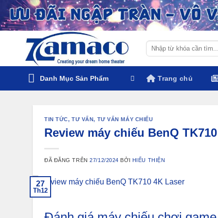
Chuyển
đến
nội
dung
Tìm
kiếm:
Danh Mục Sản Phẩm
Trang chủ
TIN TỨC
,
TƯ VẤN
,
TƯ VẤN MÁY CHIẾU
Review máy chiếu BenQ TK710
ĐÃ ĐĂNG TRÊN
27/12/2024
BỞI
HIẾU THIỆN
27
Th12
Đánh giá máy chiếu chơi game