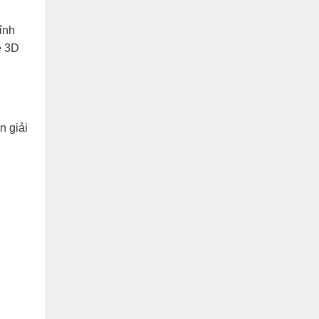
ỉnh
e 3D
n giải