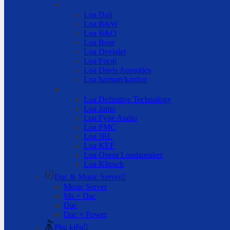
Loa Dali
Loa B&W
Loa B&O
Loa Bose
Loa Devialet
Loa Focal
Loa Davis Acoustics
Loa harman/kardon
Loa Definitive Technology
Loa Jamo
Loa Fyne Audio
Loa PMC
Loa JBL
Loa KEF
Loa Opera Loudspeaker
Loa Klipsch
Dac & Music Server
Music Server
Ms + Dac
Dac
Dac + Power
Phụ kiện