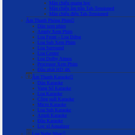
Màn chiếu quang học
Màn chiếu âm trần Tab-Tensioned
Màn chiếu điện Tab-Tensioned
Âm Thanh Phòng Phim
Dàn xem phim
Amply Xem Phim
Loa Front – Loa Đứng
Loa Sub Xem Phim
Loa Surround
Loa Center
Loa Dolby Atmos
Processor Xem Phim
Đầu phát HD 4K
Âm Thanh Karaoke
Dàn Karaoke
Vang Số Karaoke
Loa Karaoke
Công suất Karaoke
Micro Karaoke
Loa Sub Karaoke
Ampli Karaoke
Đầu Karaoke
Lọc xì Aqualizer
Loa Nghe Nhạc