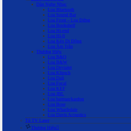
Dàn Nghe Nhạc
Loa Bluetooth
Loa Sound Bar
Loa Front – Loa Đứng
Loa Bookshelf
Loa Hi-end
Loa Hi-fi
Loa Kéo Di Động
Loa Âm Trần
Thương Hiệu
Loa B&O
Loa B&W
Loa Devialet
Loa Klipsch
Loa Dali
Loa Focal
Loa KEF
Loa JBL
Loa harman/kardon
Loa Bose
Loa Wharfedale
Loa Davis Acoustics
Tủ TV Laser
Thương Hiệu