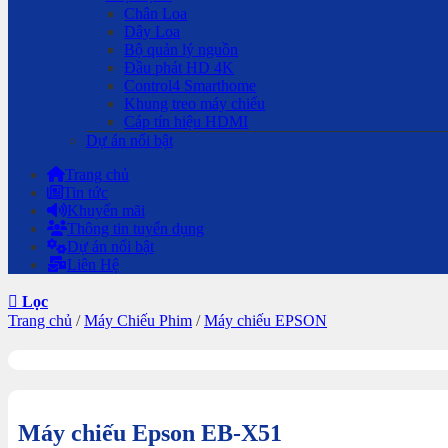
Chân Loa
Dây Loa
Bộ quản lý nguồn
Đầu phát HD 4K
Control4 Smarthome
Khung treo máy chiếu
Cáp tín hiệu HDMI
Dự án nổi bật
Trang chủ
Tin tức
Khuyến mãi
Thông tin tuyển dụng
Dự án nổi bật
Liên Hệ
Lọc
Trang chủ
/
Máy Chiếu Phim
/
Máy chiếu EPSON
Máy chiếu Epson EB-X51