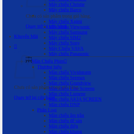
Máy chiếu Christie
Máy chiếu Barco
Chưa có sản phẩm trong giỏ hàng.
Máy chiếu Xgimi
Quay trở lại cửa hàng
Máy chiếu Viewsonic
Máy chiếu Samsung
Khuyến Mãi
Máy chiếu SIM2
Máy chiếu Sony
Máy Chiếu VAVA
Giỏ hàng
Máy chiếu Panasonic
Màn Chiếu Phim
Thương hiệu
Màn chiếu Vividstorm
Màn chiếu Seemax
Màn chiếu Grandview
Chưa có sản phẩm trong giỏ hàng.
Màn chiếu Elite Screens
Màn chiếu Lumene
Quay trở lại cửa hàng
Màn chiếu AKIA SCREEN
Màn chiếu DNP
Phân Loại
Màn chiếu âm trần
Màn chiếu để sàn
Màn chiếu điện
Màn chiếu khung