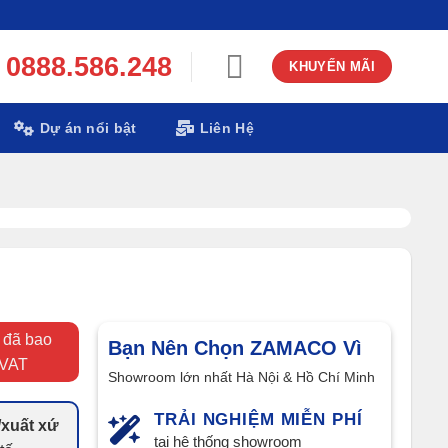
0888.586.248
KHUYẾN MÃI
Dự án nổi bật
Liên Hệ
 đã bao
Bạn Nên Chọn ZAMACO Vì
VAT
Showroom lớn nhất Hà Nội & Hồ Chí Minh
TRẢI NGHIỆM MIỄN PHÍ
xuất xứ
tại hệ thống showroom