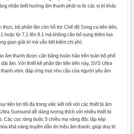
àng nhận biết hướng âm thanh phát ra từ các vị trí khác
 thực, bộ phân tần còn hỗ trợ Chế độ Song ca tiên tiến,
1 hoặc từ 7.1 lên 9.1 mà không cần bổ sung thêm loa
 gian giải trí mà vẫn tiết kiệm chi phí.
ảo âm thanh được cân bằng hoàn hảo trên toàn bộ phổ
dải âm. Với thiết kế phân tần tiên tiến này, SVS Ultra
m thanh vòm, đáp ứng mọi nhu cầu của người yêu âm
tiện lợi tối đa trong việc kết nối với các thiết bị âm
ltra Surround dễ dàng tương thích với nhiều thiết bị
. Các cọc ràng buộc 5 chiều mạ vàng độc lập kép
óa khả năng truyền dẫn tín hiệu âm thanh, giúp duy trì