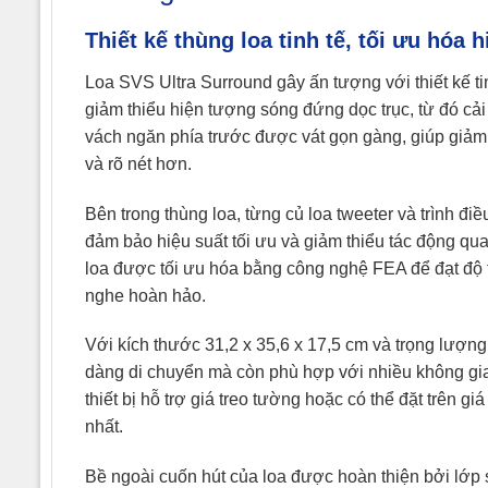
Thiết kế thùng loa tinh tế, tối ưu hóa h
Loa SVS Ultra Surround gây ấn tượng với thiết kế t
giảm thiểu hiện tượng sóng đứng dọc trục, từ đó cả
vách ngăn phía trước được vát gọn gàng, giúp giảm 
và rõ nét hơn.
Bên trong thùng loa, từng củ loa tweeter và trình điề
đảm bảo hiệu suất tối ưu và giảm thiểu tác động qua 
loa được tối ưu hóa bằng công nghệ FEA để đạt độ t
nghe hoàn hảo.
Với kích thước 31,2 x 35,6 x 17,5 cm và trọng lượng
dàng di chuyển mà còn phù hợp với nhiều không gian
thiết bị hỗ trợ giá treo tường hoặc có thể đặt trên g
nhất.
Bề ngoài cuốn hút của loa được hoàn thiện bởi lớp