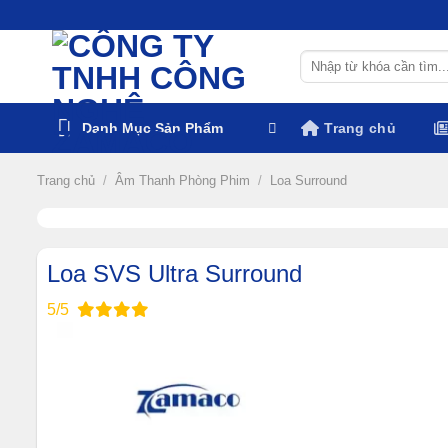
Chuyển
đến
Tìm
nội
kiếm:
dung
Danh Mục Sản Phẩm
Trang chủ
Trang chủ
/
Âm Thanh Phòng Phim
/
Loa Surround
Loa SVS Ultra Surround
5/5