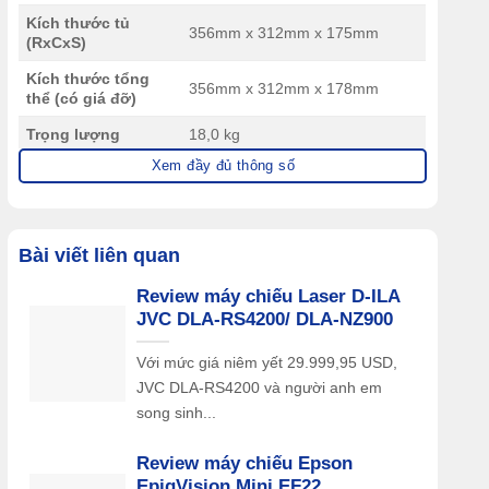
Kích thước tủ
356mm x 312mm x 175mm
(RxCxS)
Kích thước tổng
356mm x 312mm x 178mm
thể (có giá đỡ)
Trọng lượng
18,0 kg
Xem đầy đủ thông số
Bài viết liên quan
Review máy chiếu Laser D-ILA
JVC DLA-RS4200/ DLA-NZ900
Với mức giá niêm yết 29.999,95 USD,
JVC DLA-RS4200 và người anh em
song sinh...
Review máy chiếu Epson
EpiqVision Mini EF22