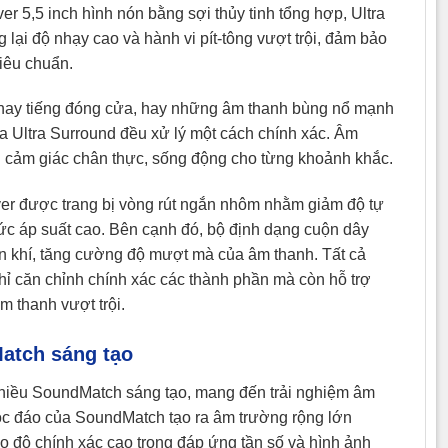
er 5,5 inch hình nón bằng sợi thủy tinh tổng hợp, Ultra
 lại độ nhạy cao và hành vi pít-tông vượt trội, đảm bảo
tiêu chuẩn.
a hay tiếng đóng cửa, hay những âm thanh bùng nổ mạnh
ủa Ultra Surround đều xử lý một cách chính xác. Âm
n cảm giác chân thực, sống động cho từng khoảnh khắc.
ver được trang bị vòng rút ngắn nhôm nhằm giảm độ tự
ức áp suất cao. Bên cạnh đó, bộ định dạng cuộn dây
nén khí, tăng cường độ mượt mà của âm thanh. Tất cả
hỉ căn chỉnh chính xác các thành phần mà còn hỗ trợ
m thanh vượt trội.
Match sáng tạo
chiều SoundMatch sáng tạo, mang đến trải nghiệm âm
t độc đáo của SoundMatch tạo ra âm trường rộng lớn
o độ chính xác cao trong đáp ứng tần số và hình ảnh