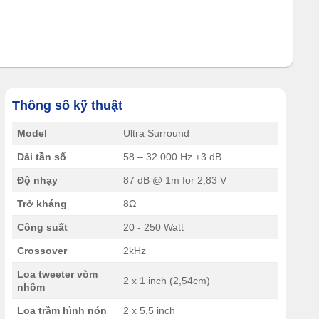
Thông số kỹ thuật
Model
Ultra Surround
Dải tần số
58 – 32.000 Hz ±3 dB
Độ nhạy
87 dB @ 1m for 2,83 V
Trở kháng
8Ω
Công suất
20 - 250 Watt
Crossover
2kHz
Loa tweeter vòm
2 x 1 inch (2,54cm)
nhôm
Loa trầm hình nón
2 x 5,5 inch