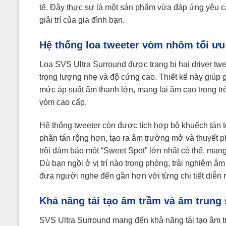
tế. Đây thực sự là một sản phẩm vừa đáp ứng yêu c
giải trí của gia đình bạn.
Hệ thống loa tweeter vòm nhôm tối ư
Loa SVS Ultra Surround được trang bị hai driver tw
trọng lượng nhẹ và độ cứng cao. Thiết kế này giúp 
mức áp suất âm thanh lớn, mang lại âm cao trong tr
vòm cao cấp.
Hệ thống tweeter còn được tích hợp bộ khuếch tán
phân tán rộng hơn, tạo ra âm trường mở và thuyết p
trội đảm bảo một “Sweet Spot” lớn nhất có thể, man
Dù bạn ngồi ở vị trí nào trong phòng, trải nghiệm 
đưa người nghe đến gần hơn với từng chi tiết diễn r
Khả năng tái tạo âm trầm và âm trung
SVS Ultra Surround mang đến khả năng tái tạo âm t