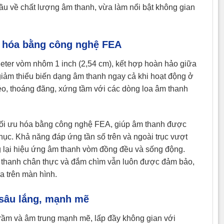
ầu về chất lượng âm thanh, vừa làm nổi bật không gian
u hóa bằng công nghệ FEA
eeter vòm nhôm 1 inch (2,54 cm), kết hợp hoàn hảo giữa
giảm thiểu biến dạng âm thanh ngay cả khi hoạt động ở
ẻo, thoáng đãng, xứng tầm với các dòng loa âm thanh
 tối ưu hóa bằng công nghệ FEA, giúp âm thanh được
hục. Khả năng đáp ứng tần số trên và ngoài trục vượt
g lại hiệu ứng âm thanh vòm đồng đều và sống động.
âm thanh chân thực và đắm chìm vẫn luôn được đảm bảo,
a trên màn hình.
 sâu lắng, mạnh mẽ
rầm và âm trung mạnh mẽ, lấp đầy không gian với