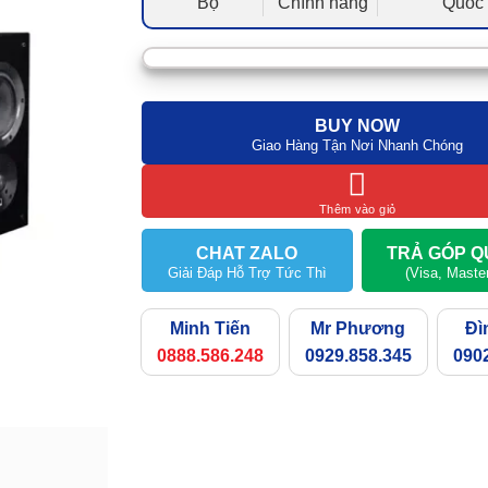
Bộ
Chính hãng
Quốc 
BUY NOW
Giao Hàng Tận Nơi Nhanh Chóng
Thêm vào giỏ
CHAT ZALO
TRẢ GÓP Q
Giải Đáp Hỗ Trợ Tức Thì
(Visa, Maste
Minh Tiến
Mr Phương
Đì
0888.586.248
0929.858.345
0902