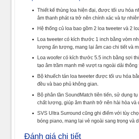
Thiết kế thùng loa hiện đại, được tối ưu hóa 
âm thanh phát ra trở nên chính xác và tự nhiên
Hệ thống củ loa bao gồm 2 loa tweeter và 2 lo
Loa tweeter có kích thước 1 inch bằng vòm n
lượng ấn tượng, mang lại âm cao chi tiết và 
Loa woofer có kích thước 5.5 inch bằng sợi t
tạo âm trầm mạnh mẽ vượt ra ngoài dải thông
Bộ khuếch tán loa tweeter được tối ưu hóa 
đều và bao phủ không gian.
Bộ phân tần SoundMatch tiên tiến, sử dụng tụ
chất lượng, giúp âm thanh trở nên hài hòa và 
SVS Ultra Surround cũng ghi điểm với tùy chọ
bóng piano, mang lại vẻ ngoài sang trọng và d
Đánh giá chi tiết