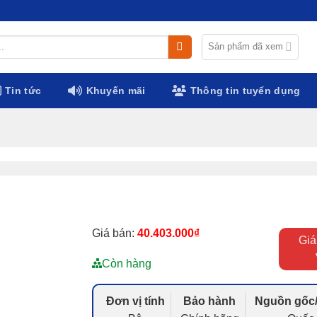
Sản phẩm đã xem
Tin tức
Khuyến mãi
Thông tin tuyển dụng
Giá bán:
40.403.000
₫
Giá
Còn hàng
Đơn vị tính
Bảo hành
Nguồn gốc/