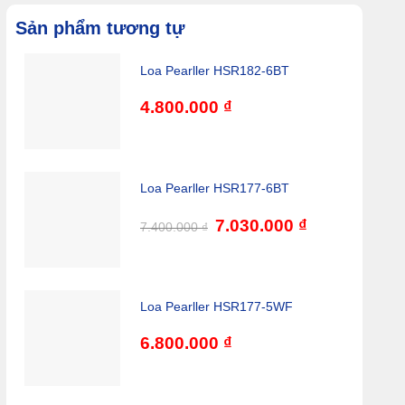
Sản phẩm tương tự
Loa Pearller HSR182-6BT
4.800.000
₫
Loa Pearller HSR177-6BT
Giá
7.030.000
₫
Giá
7.400.000
₫
gốc
hiện
là:
tại
7.400.000 ₫.
là:
7.030.000 ₫.
Loa Pearller HSR177-5WF
6.800.000
₫