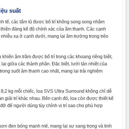
iệu suất
inh tế, các tấm tủ được bố trí không song song nhằm
i thiện đáng kể độ chính xác của âm thanh. Các cạnh
nhiễu xạ ở cạnh dưới, mang lại âm trường trong trẻo
u khiển âm trầm được bố trí trong các khoang riêng biệt,
lại giữa các thành phần. Đặc biệt, lưới tản nhiệt của
rong suốt âm thanh cao nhất, mang lại trải nghiệm
 8,2 kg mỗi chiếc, loa SVS Ultra Surround không chỉ dễ
 giải trí khác nhau. Bên cạnh đó, loa còn được thiết kế
iá đỡ để người dùng tùy chỉnh vị trí sao cho phù hợp
 sơn đen bóng mạnh mẽ, mang lại sự sang trọng và tinh