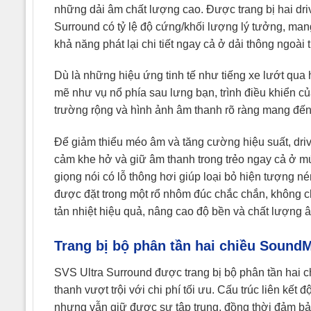
những dải âm chất lượng cao. Được trang bị hai driv
Surround có tỷ lệ độ cứng/khối lượng lý tưởng, mang
khả năng phát lại chi tiết ngay cả ở dải thông ngoài 
Dù là những hiệu ứng tinh tế như tiếng xe lướt qu
mẽ như vụ nổ phía sau lưng bạn, trình điều khiển c
trường rộng và hình ảnh âm thanh rõ ràng mang đế
Để giảm thiểu méo âm và tăng cường hiệu suất, dri
cảm khe hở và giữ âm thanh trong trẻo ngay cả ở m
giọng nói có lỗ thông hơi giúp loại bỏ hiện tượng 
được đặt trong một rổ nhôm đúc chắc chắn, không c
tản nhiệt hiệu quả, nâng cao độ bền và chất lượng â
Trang bị bộ phân tần hai chiều Sound
SVS Ultra Surround được trang bị bộ phân tần hai 
thanh vượt trội với chi phí tối ưu. Cấu trúc liên kế
nhưng vẫn giữ được sự tập trung, đồng thời đảm bả