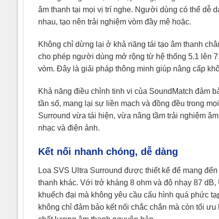
âm thanh tại mọi vị trí nghe. Người dùng có thể dễ d
nhau, tạo nên trải nghiệm vòm đầy mê hoặc.
Không chỉ dừng lại ở khả năng tái tạo âm thanh chân
cho phép người dùng mở rộng từ hệ thống 5.1 lên 7.
vòm. Đây là giải pháp thông minh giúp nâng cấp không
Khả năng điều chỉnh tinh vi của SoundMatch đảm b
tần số, mang lại sự liền mạch và đồng đều trong mọi 
Surround vừa tái hiện, vừa nâng tầm trải nghiệm â
nhạc và điện ảnh.
Kết nối nhanh chóng, dễ dàng
Loa SVS Ultra Surround được thiết kế để mang đến sự 
thanh khác. Với trở kháng 8 ohm và độ nhạy 87 dB, U
khuếch đại mà không yêu cầu cấu hình quá phức tạp
không chỉ đảm bảo kết nối chắc chắn mà còn tối ưu h