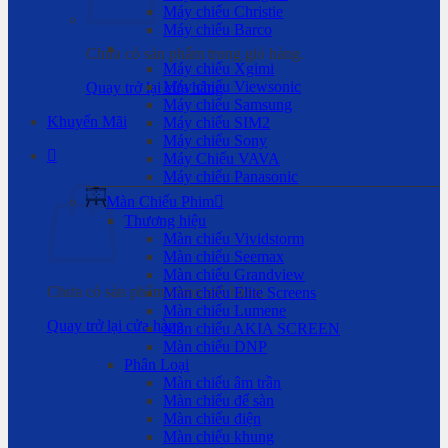
Máy chiếu Christie
Máy chiếu Barco
Chưa có sản phẩm trong giỏ hàng.
Máy chiếu Xgimi
Máy chiếu Viewsonic
Quay trở lại cửa hàng
Máy chiếu Samsung
Khuyến Mãi
Máy chiếu SIM2
Máy chiếu Sony
Máy Chiếu VAVA
Giỏ hàng
Máy chiếu Panasonic
Màn Chiếu Phim
Thương hiệu
Màn chiếu Vividstorm
Màn chiếu Seemax
Màn chiếu Grandview
Chưa có sản phẩm trong giỏ hàng.
Màn chiếu Elite Screens
Màn chiếu Lumene
Quay trở lại cửa hàng
Màn chiếu AKIA SCREEN
Màn chiếu DNP
Phân Loại
Màn chiếu âm trần
Màn chiếu để sàn
Màn chiếu điện
Màn chiếu khung