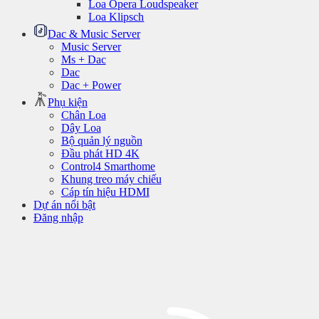
Loa Opera Loudspeaker
Loa Klipsch
Dac & Music Server
Music Server
Ms + Dac
Dac
Dac + Power
Phụ kiện
Chân Loa
Dây Loa
Bộ quản lý nguồn
Đầu phát HD 4K
Control4 Smarthome
Khung treo máy chiếu
Cáp tín hiệu HDMI
Dự án nổi bật
Đăng nhập