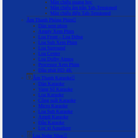
Màn chiếu quang học
Màn chiếu âm trần Tab-Tensioned
Màn chiếu điện Tab-Tensioned
Âm Thanh Phòng Phim
Dàn xem phim
Amply Xem Phim
Loa Front – Loa Đứng
Loa Sub Xem Phim
Loa Surround
Loa Center
Loa Dolby Atmos
Processor Xem Phim
Đầu phát HD 4K
Âm Thanh Karaoke
Dàn Karaoke
Vang Số Karaoke
Loa Karaoke
Công suất Karaoke
Micro Karaoke
Loa Sub Karaoke
Ampli Karaoke
Đầu Karaoke
Lọc xì Aqualizer
Loa Nghe Nhạc