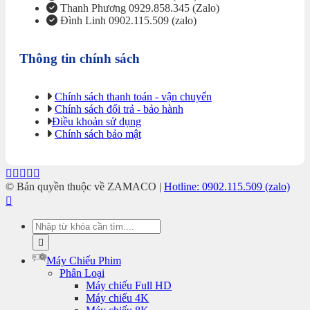
Thanh Phương 0929.858.345 (Zalo)
Đình Linh 0902.115.509 (zalo)
Thông tin chính sách
Chính sách thanh toán - vận chuyển
Chính sách đổi trả - bảo hành
Điều khoản sử dụng
Chính sách bảo mật
© Bản quyền thuộc về ZAMACO |
Hotline: 0902.115.509 (zalo)
Tìm
kiếm:
Máy Chiếu Phim
Phân Loại
Máy chiếu Full HD
Máy chiếu 4K