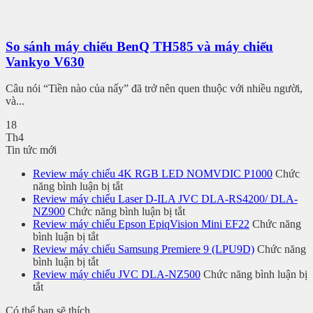
So sánh máy chiếu BenQ TH585 và máy chiếu
Vankyo V630
Câu nói “Tiền nào của nấy” đã trở nên quen thuộc với nhiều người,
và...
18
Th4
Tin tức mới
Review máy chiếu 4K RGB LED NOMVDIC P1000
Chức
ở
năng bình luận bị tắt
Review
Review máy chiếu Laser D-ILA JVC DLA-RS4200/ DLA-
máy
ở
NZ900
Chức năng bình luận bị tắt
chiếu
Review
Review máy chiếu Epson EpiqVision Mini EF22
Chức năng
ở
4K
máy
bình luận bị tắt
Review
RGB
chiếu
Review máy chiếu Samsung Premiere 9 (LPU9D)
Chức năng
máy
ở
LED
Laser
bình luận bị tắt
chiếu
Review
NOMVDIC
D-
Review máy chiếu JVC DLA-NZ500
Chức năng bình luận bị
ở
Epson
máy
P1000
ILA
tắt
Review
EpiqVision
chiếu
JVC
Có thể bạn sẽ thích
máy
Mini
Samsung
DLA-