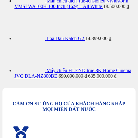
Màn chiếu điện Tab-tensioned Vividstorm
VMSLWA100H 100 Inch (16:9) – All White
18.500.000
₫
Loa Dali Katch G2
14.399.000
₫
Máy chiếu HI-END true 8K Home Cinema
Giá
Giá
JVC DLA-NZ800BE
690.000.000
₫
635.000.000
₫
gốc
hiện
là:
tại
690.000.000 ₫.
là:
635.000.00
CÁM ƠN SỰ ỦNG HỘ CỦA KHÁCH HÀNG KHẮP
MỌI MIỀN ĐẤT NƯỚC