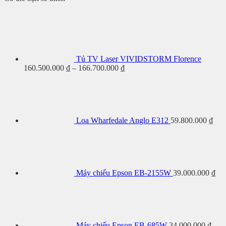
chiếu
EF22
Premiere
RS4200/
JVC
9
DLA-
DLA-
(LPU9D)
NZ900
NZ500
Tủ TV Laser VIVIDSTORM Florence
Khoảng
160.500.000
₫
–
166.700.000
₫
giá:
từ
160.500.000 ₫
đến
166.700.000 ₫
Loa Wharfedale Anglo E312
59.800.000
₫
Máy chiếu Epson EB-2155W
39.000.000
₫
Máy chiếu Epson EB-685W
34.000.000
₫