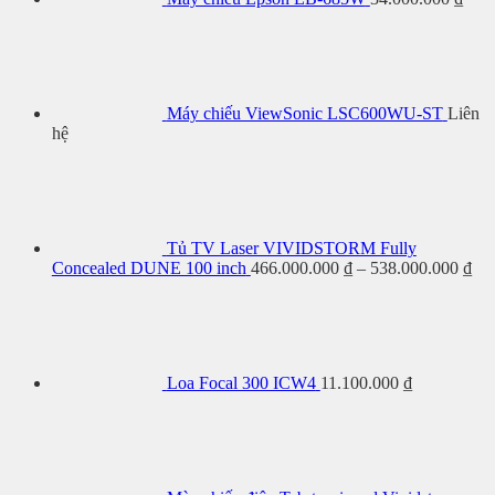
Máy chiếu ViewSonic LSC600WU-ST
Liên
hệ
Tủ TV Laser VIVIDSTORM Fully
Kh
Concealed DUNE 100 inch
466.000.000
₫
–
538.000.000
₫
giá
từ
466
đế
538
Loa Focal 300 ICW4
11.100.000
₫