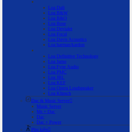
Loa Dali
Loa B&W
Loa B&O
Loa Bose
Loa Devialet
Loa Focal
Loa Davis Acoustics
Loa harman/kardon
Loa Definitive Technology
Loa Jamo
Loa Fyne Audio
Loa PMC
Loa JBL
Loa KEF
Loa Opera Loudspeaker
Loa Klipsch
Dac & Music Server
Music Server
Ms + Dac
Dac
Dac + Power
Phụ kiện