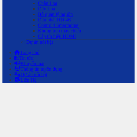
Chân Loa
Dây Loa
Bộ quản lý nguồn
Đầu phát HD 4K
Control4 Smarthome
Khung treo máy chiếu
Cáp tín hiệu HDMI
Dự án nổi bật
Trang chủ
Tin tức
Khuyến mãi
Thông tin tuyển dụng
Dự án nổi bật
Liên Hệ