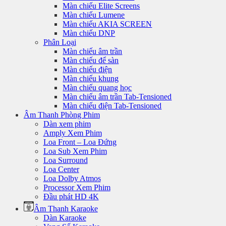
Màn chiếu Elite Screens
Màn chiếu Lumene
Màn chiếu AKIA SCREEN
Màn chiếu DNP
Phân Loại
Màn chiếu âm trần
Màn chiếu để sàn
Màn chiếu điện
Màn chiếu khung
Màn chiếu quang học
Màn chiếu âm trần Tab-Tensioned
Màn chiếu điện Tab-Tensioned
Âm Thanh Phòng Phim
Dàn xem phim
Amply Xem Phim
Loa Front – Loa Đứng
Loa Sub Xem Phim
Loa Surround
Loa Center
Loa Dolby Atmos
Processor Xem Phim
Đầu phát HD 4K
Âm Thanh Karaoke
Dàn Karaoke