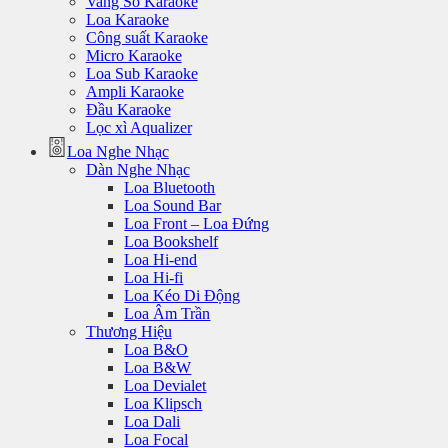
Vang Số Karaoke
Loa Karaoke
Công suất Karaoke
Micro Karaoke
Loa Sub Karaoke
Ampli Karaoke
Đầu Karaoke
Lọc xì Aqualizer
Loa Nghe Nhạc
Dàn Nghe Nhạc
Loa Bluetooth
Loa Sound Bar
Loa Front – Loa Đứng
Loa Bookshelf
Loa Hi-end
Loa Hi-fi
Loa Kéo Di Động
Loa Âm Trần
Thương Hiệu
Loa B&O
Loa B&W
Loa Devialet
Loa Klipsch
Loa Dali
Loa Focal