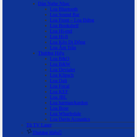
Dàn Nghe Nhạc
Loa Bluetooth
Loa Sound Bar
Loa Front – Loa Đứng
Loa Bookshelf
Loa Hi-end
Loa Hi-fi
Loa Kéo Di Động
Loa Âm Trần
Thương Hiệu
Loa B&O
Loa B&W
Loa Devialet
Loa Klipsch
Loa Dali
Loa Focal
Loa KEF
Loa JBL
Loa harman/kardon
Loa Bose
Loa Wharfedale
Loa Davis Acoustics
Tủ TV Laser
Thương Hiệu